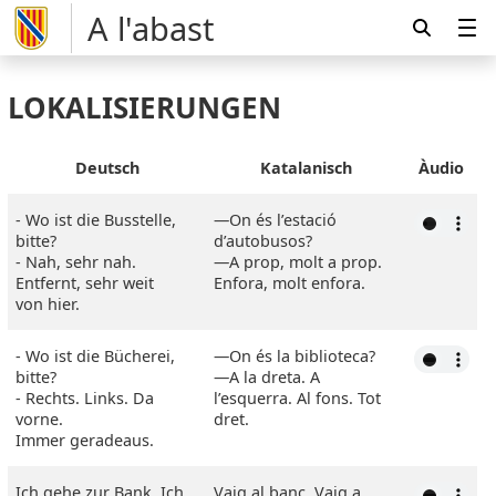
A l'abast
LOKALISIERUNGEN
Deutsch
Katalanisch
Àudio
- Wo ist die Busstelle,
―On és l’estació
bitte?
d’autobusos?
- Nah, sehr nah.
―A prop, molt a prop.
Entfernt, sehr weit
Enfora, molt enfora.
von hier.
- Wo ist die Bücherei,
―On és la biblioteca?
bitte?
―A la dreta. A
- Rechts. Links. Da
l’esquerra. Al fons. Tot
vorne.
dret.
Immer geradeaus.
Ich gehe zur Bank. Ich
Vaig al banc. Vaig a