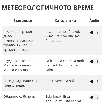
МЕТЕОРОЛОГИЧНОТО ВРЕМЕ
Български
Каталонски
Àudio
—Какво е времето
―Quin temps fa avui?
днес?
―Avui fa bon dia. Avui
—Днес времето е
fa mal dia.
хубаво. I Днес
времето е лошо.
Студено е. Топло е.
Fa fred. Fa calor. Fa molt
Много е студено.
de fred. Fa molta de
Много е топло.
calor.
Вали дъжд. Вали сняг.
Plou. Neva. Fa sol.
Грее слънце.
Облачно е. Ясно е.
Està tapat. Està
ennuvolat. Està estirat.