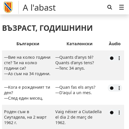
A l'abast
ВЪЗРАСТ, ГОДИШНИНИ
Български
Каталонски
Àudio
—Вие на колко години
―Quants d’anys té?
сте? Ти на колко
Quants d’anys tens?
години си?
―Tenc 34 anys.
—Аз съм на 34 години.
—Кога е рожденият ти
―Quan fas els anys?
ден?
―D’aquí a un mes.
—След един месец.
Роден съм в
Vaig néixer a Ciutadella
Сиутадела, на 2 март
el dia 2 de març de
1962 г.
1962.