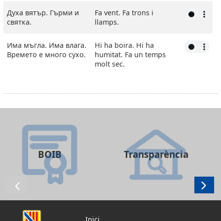
Духа вятър. Гърми и
Fa vent. Fa trons i
святка.
llamps.
Има мъгла. Има влага.
Hi ha boira. Hi ha
Времето е много сухо.
humitat. Fa un temps
molt sec.
BOIB
Transparència
Inici