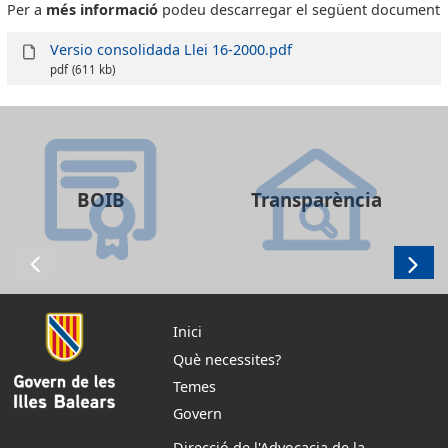
Per a
més informació
podeu descarregar el següent document
Versio consolidada Llei 16-2000.pdf
pdf
(611 kb)
BOIB
Transparència
Inici
Què necessites?
Temes
Govern
Direcció de l'Advocacia de la