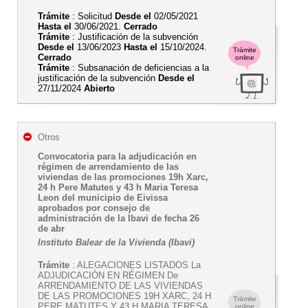
Trámite
: Solicitud
Desde el
02/05/2021
Hasta el
30/06/2021.
Cerrado
Trámite
: Justificación de la subvención
Desde el
13/06/2023
Hasta el
15/10/2024.
Trámite
Cerrado
online
Trámite
: Subsanación de deficiencias a la
justificación de la subvención
Desde el
27/11/2024
Abierto
Otros
Convocatoria para la adjudicación en
régimen de arrendamiento de las
viviendas de las promociones 19h Xarc,
24 h Pere Matutes y 43 h Maria Teresa
Leon del municipio de Eivissa
aprobados por consejo de
administración de la Ibavi de fecha 26
de abr
Instituto Balear de la Vivienda (Ibavi)
Trámite
: ALEGACIONES LISTADOS La
ADJUDICACIÓN EN RÉGIMEN De
ARRENDAMIENTO DE LAS VIVIENDAS
DE LAS PROMOCIONES 19H XARC, 24 H
Trámite
PERE MATUTES Y 43 H MARIA TERESA
online