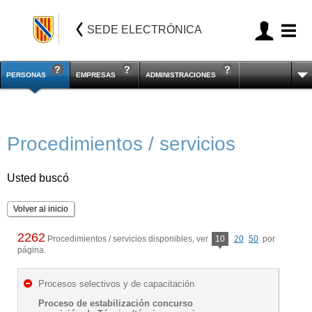
SEDE ELECTRÓNICA
PERSONAS
EMPRESAS
ADMINISTRACIONES
Procedimientos / servicios
Usted buscó
Volver al inicio
2262
Procedimientos / servicios disponibles, ver
10
20
50
por
página.
Procesos selectivos y de capacitación
Proceso de estabilización concurso