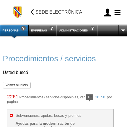
SEDE ELECTRÓNICA
PERSONAS
EMPRESAS
ADMINISTRACIONES
Procedimientos / servicios
Usted buscó
Volver al inicio
2261
Procedimientos / servicios disponibles, ver
10
20
50
por
página.
Subvenciones, ajudas, becas y premios
Ayudas para la modernización de