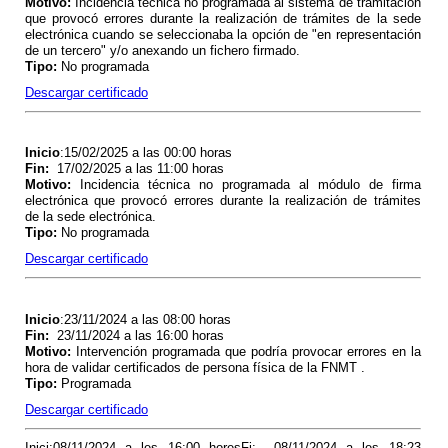
Motivo
:
Incidencia técnica no programada al sistema de tramitación
que provocó errores durante la realización de trámites de la sede
electrónica cuando se seleccionaba la opción de "en representación
de un tercero" y/o anexando un fichero firmado.
Tipo
:
No programada
Descargar certificado
Inicio
:15/02/2025 a las 00:00 horas
Fin
:
17/02/2025 a las 11:00 horas
Motivo
:
Incidencia técnica no programada al módulo de firma
electrónica que provocó errores durante la realización de trámites
de la sede electrónica.
Tipo
:
No programada
Descargar certificado
Inicio
:23/11/2024 a las 08:00 horas
Fin
:
23/11/2024 a las 16:00 horas
Motivo
:
Intervención programada que podría provocar errores en la
hora de validar certificados de persona física de la FNMT .
Tipo
:
Programada
Descargar certificado
Inici:08/11/2024 a les 16:00 horesFi: 08/11/2024 a les 18:23