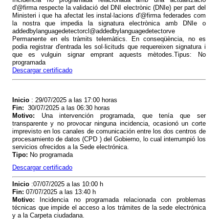
d'@firma respecte la validació del DNI electrònic (DNIe) per part del
Ministeri i que ha afectat les instal·lacions d'@firma federades com
la nostra que impedia la signatura electrònica amb DNIe o
addedbylanguagedetectorcl@addedbylanguagedetectorve
Permanente en els tràmits telemàtics. En conseqüència, no es
podia registrar d'entrada les sol·licituds que requereixen signatura i
que es vulguin signar emprant aquests mètodes.Tipus: No
programada
Descargar certificado
Inicio
: 29/07/2025 a las 17:00 horas
Fin
:
30/07/2025 a las 06:30 horas
Motivo
:
Una intervención programada, que tenía que ser
transparente y no provocar ninguna incidencia, ocasionó un corte
imprevisto en los canales de comunicación entre los dos centros de
procesamiento de datos (CPD ) del Gobierno, lo cual interrumpió los
servicios ofrecidos a la Sede electrónica.
Tipo
:
No programada
Descargar certificado
Inicio
:07/07/2025 a las 10:00 h
Fin
:
07/07/2025 a las 13:40 h
Motivo
:
Incidencia no programada relacionada con problemas
técnicas que impide el acceso a los trámites de la sede electrónica
y a la Carpeta ciudadana.