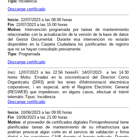
Tipo:
Incidencia
Descargar certificado
Inicio
: 22/07/2023 a las 08:00 horas
Fin
: 22/07/2023 a las 15:00 horas
Motivo
: Intervención programada por tareas de mantenimiento
relacionadas con la actualización de la versión de la base de datos
del Gestor Documental. Durante esa intervención no estarán
disponibles en la Carpeta Ciudadana los justificantes de registro
que no se hayan consultado previamente.
Tipo
: Programada
Descargar certificado
Inici: 12/07/2023 a les 22:56 horesFi: 14/07/2023 a les 14:30
hores Motiu: Errades en la sincronització del Directori Comú
Organitzatiu (DIR3) amb les eines d'Administració electrònica
corporatives, i en especial, amb el Registre Electrònic General
(REGWEB) que impedeixen, en alguns casos, efectuar el tràmit
telemàtic.Tipus: Incidència
Descargar certificado
Inicio
: 10/06/2023 a las 09:00 horas
Fin
: 10/06/2023 a las 21:00 horas
Motivo
: el proveedor de certificados digitales Firmaprofesional tiene
planificadas tareas de mantenimiento de su infrastructura que
podrían provocar algún corte en el servicio de validación y firma
digital a los servidores CAIB durante el horario indicado. Durante