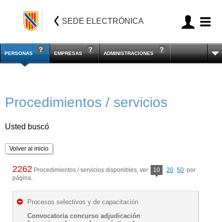
SEDE ELECTRÓNICA
PERSONAS
EMPRESAS
ADMINISTRACIONES
Procedimientos / servicios
Usted buscó
Volver al inicio
2262
Procedimientos / servicios disponibles, ver
10
20
50
por
página.
Procesos selectivos y de capacitación
Convocatoria concurso adjudicación