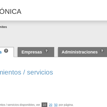
ÓNICA
mites
as
Empresas
Administraciones
ientos / servicios
tos / servicios disponibles, ver
10
20
50
por página.