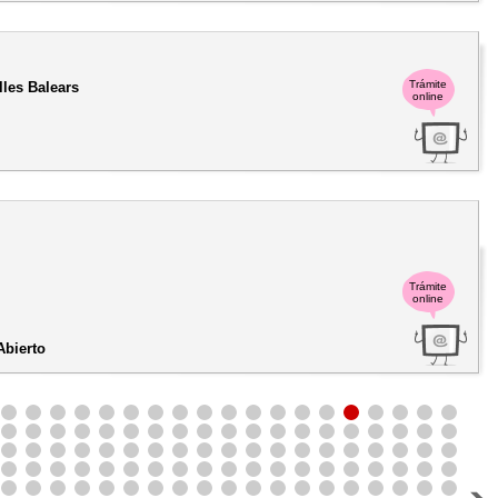
Trámite
lles Balears
online
Trámite
online
Abierto