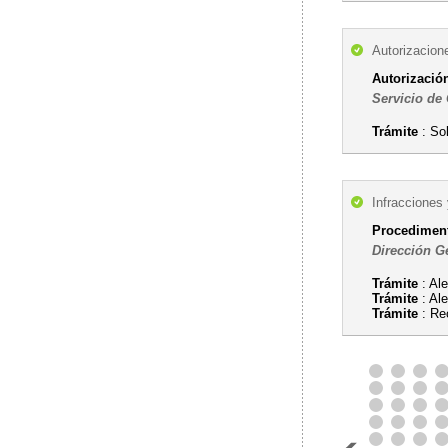
Autorizacion
Autorizació
Servicio de
Trámite
: Sol
Infracciones
Procediment
Dirección G
Trámite
: Al
Trámite
: Al
Trámite
: Re