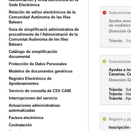
Sede Electrónica
Relación de sellos electrónicos de la
Subvenciones
Comunidad Autónoma de las Illes
Ajudes excep
Balears
de creditor
Guia de simplificació adminstrativa de
Dirección G
procediments de l'Administració de la
Comunitat Autònoma de les Illes
Trámite
: Sol
Balears
Catálogo de simplificación
documental
Subvenciones
Protección de Datos Personales
Ayudas a los
Modelos de documentos genéricos
Canarias, Ce
Registro Electrónico de
Dirección G
Apoderamientos
Trámite
: So
Servicio de consulta de CSV CAIB
Trámite
: Al
Interrupciones del servicio
Trámite
: Ap
Actuaciones administrativas
automatizadas
Factura electrónica
Registro y p
Contratación
Inscripción 