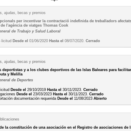
, ajudas, becas y premios
cionals per incentivar la contractació indefinida de treballadors afecta
s de l'agència de viatges Thomas Cook
eneral de Trabajo y Salud Laboral
·licitud
Desde el
01/06/2020
Hasta el
08/07/2020.
Cerrado
, ajudas, becas y premios
 deportistas y a los clubes deportivos de las Islas Baleares para facilita
uta y Melilla
eneral de Deportes
licitud
Desde el
29/10/2019
Hasta el
30/11/2023.
Cerrado
egaciones
Desde el
23/03/2023
Hasta el
30/11/2023.
Cerrado
ortación documentación requerida
Desde el
11/08/2023
Abierto
ublicaciones
de la constitución de una asociación en el Registro de asociaciones de l