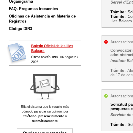
Organigrama
Servei d'Ent
FAQ. Preguntas frecuentes
Trámite
: Sol
Oficinas de Asistencia en Materia de
Trámite
: Con
Illes Balear
Registros
Código DIR3
Autorizacion
Boletín Oficial de las Illes
Convocatori
Balears
administrac
Último boletín:
098
, 06 / agosto /
Instituto Ba
2026
Trámite
: Al
de 17 de oct
Autorizacion
Solicitud p
Elija el sistema que le resulte más
pesqueras e
cómodo para dar su opinión: por
Servicio de
teléfono
,
presencialmente
o
telemáticamente
.
Trámite
: So