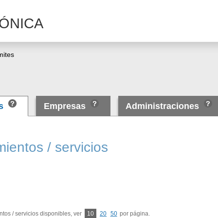
ÓNICA
mites
as
Empresas
Administraciones
ientos / servicios
tos / servicios disponibles, ver
10
20
50
por página.