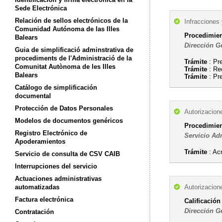
Sede Electrónica
Relación de sellos electrónicos de la
Infracciones
Comunidad Autónoma de las Illes
Procedimien
Balears
Dirección G
Guia de simplificació adminstrativa de
procediments de l'Administració de la
Trámite
: Pr
Comunitat Autònoma de les Illes
Trámite
: Re
Balears
Trámite
: Pr
Catálogo de simplificación
documental
Protección de Datos Personales
Autorizacion
Modelos de documentos genéricos
Procedimien
Registro Electrónico de
Servicio Ad
Apoderamientos
Trámite
: Ac
Servicio de consulta de CSV CAIB
Interrupciones del servicio
Actuaciones administrativas
automatizadas
Autorizacion
Factura electrónica
Calificación
Dirección G
Contratación