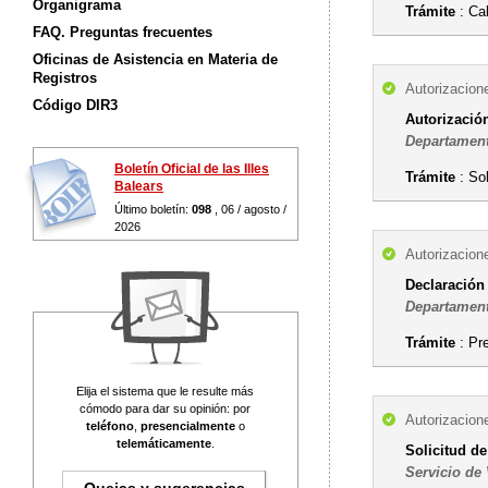
Organigrama
Trámite
: Cal
FAQ. Preguntas frecuentes
Oficinas de Asistencia en Materia de
Registros
Autorizacion
Código DIR3
Autorización
Departament
Boletín Oficial de las Illes
Trámite
: Sol
Balears
Último boletín:
098
, 06 / agosto /
2026
Autorizacion
Declaración 
Departament
Trámite
: Pr
Elija el sistema que le resulte más
cómodo para dar su opinión: por
Autorizacion
teléfono
,
presencialmente
o
telemáticamente
.
Solicitud de
Servicio de 