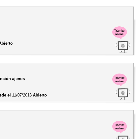
Trámite
online
Abierto
Trámite
ención ajenos
online
sde el
11/07/2013
Abierto
Trámite
online