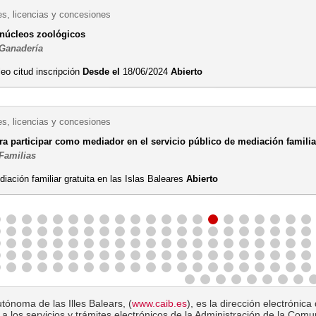
es, licencias y concesiones
 núcleos zoológicos
 Ganadería
eo citud inscripción
Desde el
18/06/2024
Abierto
es, licencias y concesiones
ra participar como mediador en el servicio público de mediación familia
 Familias
iación familiar gratuita en las Islas Baleares
Abierto
tónoma de las Illes Balears, (
www.caib.es
), es la dirección electróni
a los servicios y trámites electrónicos de la Administración de la Com