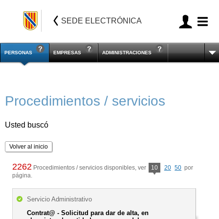
SEDE ELECTRÓNICA
PERSONAS
EMPRESAS
ADMINISTRACIONES
Procedimientos / servicios
Usted buscó
Volver al inicio
2262
Procedimientos / servicios disponibles, ver
10
20
50
por
página.
Servicio Administrativo
Contrat@ - Solicitud para dar de alta, en