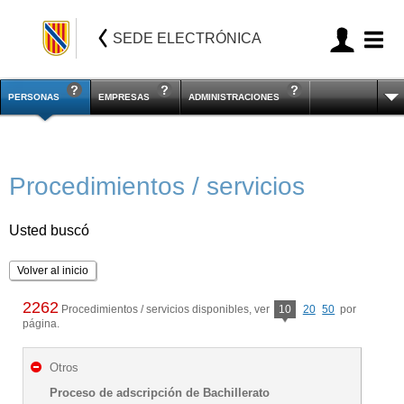
SEDE ELECTRÓNICA
PERSONAS
EMPRESAS
ADMINISTRACIONES
Procedimientos / servicios
Usted buscó
Volver al inicio
2262
Procedimientos / servicios disponibles, ver
10
20
50
por
página.
Otros
Proceso de adscripción de Bachillerato