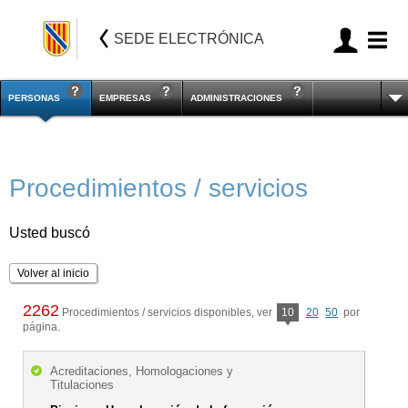
SEDE ELECTRÓNICA
PERSONAS
EMPRESAS
ADMINISTRACIONES
Procedimientos / servicios
Usted buscó
Volver al inicio
2262
Procedimientos / servicios disponibles, ver
10
20
50
por
página.
Acreditaciones, Homologaciones y
Titulaciones