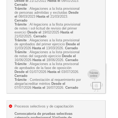
Desde el
21/12/2022
Hasta el
09/01/2023.
Cerrado
Trámite
: Alegaciones a la lista provisional
de personas admitidas y excluidas
Desde
el
08/03/2023
Hasta el
21/03/2023.
Cerrado
Trámite
: Al·legacions a la llista provisional
de notes i sol·licitud de revisio del primer
exercici
Desde el
19/02/2025
Hasta el
21/02/2025.
Cerrado
Trámite
: Alegaciones a la lista provisional
de aprobados del primer ejercicio
Desde el
11/03/2026
Hasta el
13/03/2026.
Cerrado
Trámite
: Alegaciones a la lista provisional
de notas del segundo ejercicio
Desde el
16/06/2026
Hasta el
18/06/2026.
Cerrado
Trámite
: Alegaciones a la lista provisonal
de aprobados de la fase de oposición
Desde el
01/07/2026
Hasta el
03/07/2026.
Trámite
Cerrado
online
Trámite
: Contestación al requerimiento por
alegar/acreditar méritos
Desde el
07/07/2026
Hasta el
16/07/2026.
Cerrado
Procesos selectivos y de capacitación
Convocatoria de pruebas selectivas
categoría profesiopnal Vigilante de