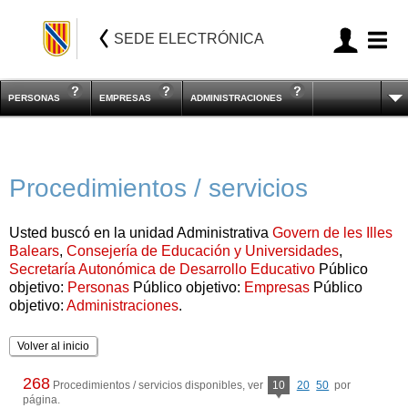
SEDE ELECTRÓNICA
PERSONAS
EMPRESAS
ADMINISTRACIONES
Procedimientos / servicios
Usted buscó en la unidad Administrativa
Govern de les Illes
Balears
,
Consejería de Educación y Universidades
,
Secretaría Autonómica de Desarrollo Educativo
Público
objetivo:
Personas
Público objetivo:
Empresas
Público
objetivo:
Administraciones
.
Volver al inicio
268
Procedimientos / servicios disponibles, ver
10
20
50
por
página.