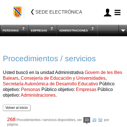
SEDE ELECTRÓNICA
PERSONAS
EMPRESAS
ADMINISTRACIONES
Procedimientos / servicios
Usted buscó en la unidad Administrativa
Govern de les Illes
Balears
,
Consejería de Educación y Universidades
,
Secretaría Autonómica de Desarrollo Educativo
Público
objetivo:
Personas
Público objetivo:
Empresas
Público
objetivo:
Administraciones
.
Volver al inicio
268
Procedimientos / servicios disponibles, ver
10
20
50
por
página.