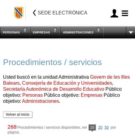
SEDE ELECTRÓNICA
PERSONAS
EMPRESAS
ADMINISTRACIONES
Procedimientos / servicios
Usted buscó en la unidad Administrativa
Govern de les Illes
Balears
,
Consejería de Educación y Universidades
,
Secretaría Autonómica de Desarrollo Educativo
Público
objetivo:
Personas
Público objetivo:
Empresas
Público
objetivo:
Administraciones
.
Volver al inicio
268
Procedimientos / servicios disponibles, ver
10
20
50
por
página.