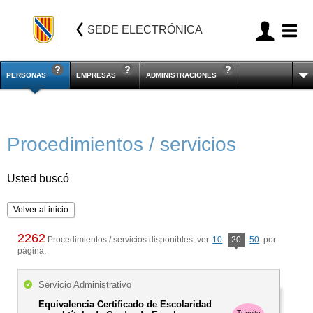
SEDE ELECTRÓNICA
PERSONAS
EMPRESAS
ADMINISTRACIONES
Procedimientos / servicios
Usted buscó
Volver al inicio
2262
Procedimientos / servicios disponibles, ver
10
20
50
por
página.
Servicio Administrativo
Equivalencia Certificado de Escolaridad
Trámite