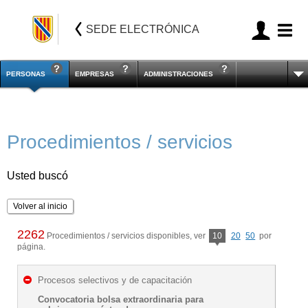
SEDE ELECTRÓNICA
PERSONAS
EMPRESAS
ADMINISTRACIONES
Procedimientos / servicios
Usted buscó
Volver al inicio
2262
Procedimientos / servicios disponibles, ver
10
20
50
por
página.
Procesos selectivos y de capacitación
Convocatoria bolsa extraordinaria para