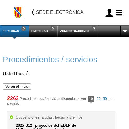
SEDE ELECTRÓNICA
PERSONAS
EMPRESAS
ADMINISTRACIONES
Procedimientos / servicios
Usted buscó
Volver al inicio
2262
Procedimientos / servicios disponibles, ver
10
20
50
por
página.
Subvenciones, ajudas, becas y premios
2025_312_ proyectos del EDLP de