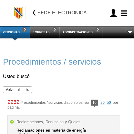
SEDE ELECTRÓNICA
PERSONAS
EMPRESAS
ADMINISTRACIONES
Procedimientos / servicios
Usted buscó
Volver al inicio
2262
Procedimientos / servicios disponibles, ver
10
20
50
por
página.
Reclamaciones, Denuncias y Quejas
Reclamaciones en materia de energía