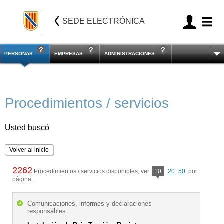
SEDE ELECTRÓNICA
PERSONAS
EMPRESAS
ADMINISTRACIONES
Procedimientos / servicios
Usted buscó
Volver al inicio
2262
Procedimientos / servicios disponibles, ver
10
20
50
por
página.
Comunicaciones, informes y declaraciones
responsables