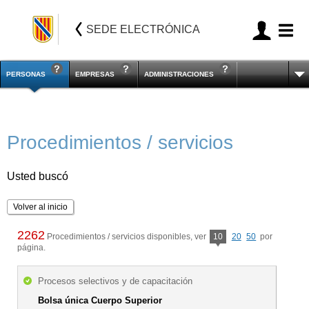
SEDE ELECTRÓNICA
PERSONAS
EMPRESAS
ADMINISTRACIONES
Procedimientos / servicios
Usted buscó
Volver al inicio
2262
Procedimientos / servicios disponibles, ver
10
20
50
por
página.
Procesos selectivos y de capacitación
Bolsa única Cuerpo Superior