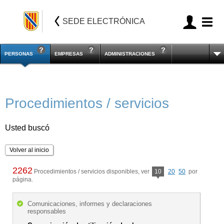
SEDE ELECTRÓNICA
PERSONAS
EMPRESAS
ADMINISTRACIONES
Procedimientos / servicios
Usted buscó
Volver al inicio
2262
Procedimientos / servicios disponibles, ver
10
20
50
por
página.
Comunicaciones, informes y declaraciones
responsables