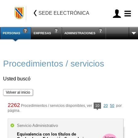
SEDE ELECTRÓNICA
PERSONAS
EMPRESAS
ADMINISTRACIONES
Procedimientos / servicios
Usted buscó
Volver al inicio
2262
Procedimientos / servicios disponibles, ver
10
20
50
por
página.
Servicio Administrativo
Equivalencia con los títulos de
Trámite