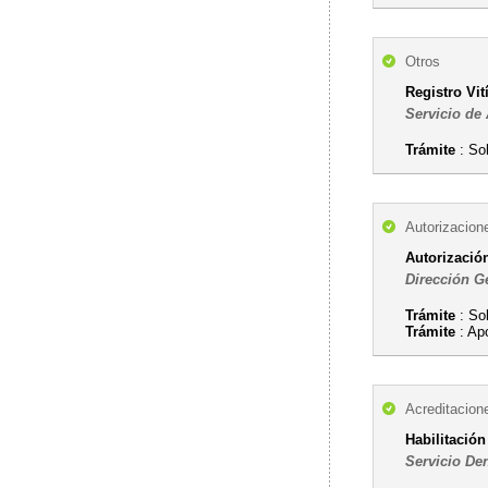
Otros
Registro Vit
Servicio de 
Trámite
: Sol
Autorizacion
Autorización
Dirección G
Trámite
: So
Trámite
: Ap
Acreditacion
Habilitación
Servicio De