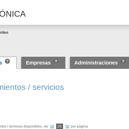
ÓNICA
mites
as
Empresas
Administraciones
ientos / servicios
tos / servicios disponibles, ver
10
20
50
por página.