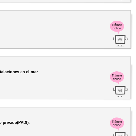
Trámite
online
stalaciones en el mar
Trámite
online
Trámite
o privado(PADI).
online