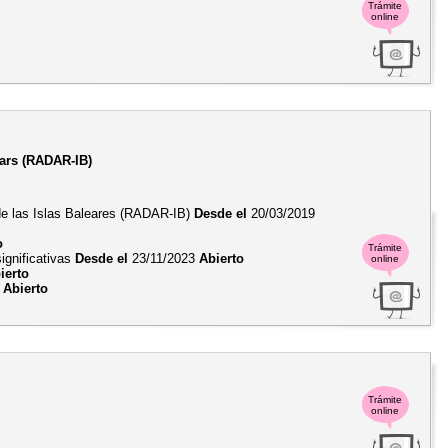
Trámite
online
ears (RADAR-IB)
 de las Islas Baleares (RADAR-IB)
Desde el
20/03/2019
o
Trámite
ignificativas
Desde el
23/11/2023
Abierto
online
ierto
4
Abierto
Trámite
online