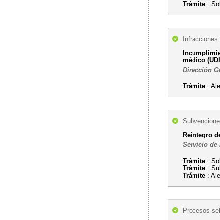
Trámite
: Sol
Infracciones
Incumplimien
médico (UDI
Dirección Ge
Trámite
: Al
Subvenciones
Reintegro de
Servicio de
Trámite
: Sol
Trámite
: Su
Trámite
: Ale
Procesos sel