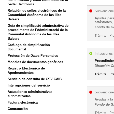
Sede Electrónica
Relación de sellos electrónicos de la
Subvenciones
Comunidad Autónoma de las Illes
Ayudas para
Balears
catástrofes,
Guia de simplificació adminstrativa de
Fondo de Gar
procediments de l'Administració de la
Comunitat Autònoma de les Illes
Trámite
: Pr
Balears
Catálogo de simplificación
documental
Infracciones
Protección de Datos Personales
Procedimien
Modelos de documentos genéricos
Dirección Ge
Registro Electrónico de
Apoderamientos
Trámite
: Pr
Servicio de consulta de CSV CAIB
Interrupciones del servicio
Actuaciones administrativas
Subvenciones
automatizadas
Ayudas a la
Factura electrónica
Fondo de Gar
Contratación
Trámite
: Pr