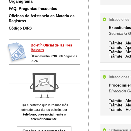
Organigrama
FAQ. Preguntas frecuentes
Oficinas de Asistencia en Materia de
Infracciones
Registros
Expedientes
Código DIR3
Secretaría 
Trámite
: Al
Boletín Oficial de las Illes
Trámite
: Ape
Balears
Trámite
: Al
Trámite
: Ac
Último boletín:
098
, 06 / agosto /
2026
Infracciones
Procedimien
Dirección Ge
Trámite
: Al
Trámite
: Al
Elija el sistema que le resulte más
Trámite
: Re
cómodo para dar su opinión: por
teléfono
,
presencialmente
o
telemáticamente
.
Ordenación a