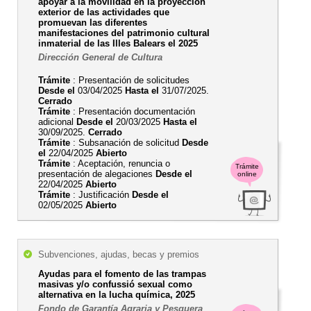
apoyar a la movilidad en la proyección
exterior de las actividades que
promuevan las diferentes
manifestaciones del patrimonio cultural
inmaterial de las Illes Balears el 2025
Dirección General de Cultura
Trámite
: Presentación de solicitudes
Desde el
03/04/2025
Hasta el
31/07/2025.
Cerrado
Trámite
: Presentación documentación
adicional
Desde el
20/03/2025
Hasta el
30/09/2025.
Cerrado
Trámite
: Subsanación de solicitud
Desde
el
22/04/2025
Abierto
Trámite
: Aceptación, renuncia o
Trámite
presentación de alegaciones
Desde el
online
22/04/2025
Abierto
Trámite
: Justificación
Desde el
02/05/2025
Abierto
Subvenciones, ajudas, becas y premios
Ayudas para el fomento de las trampas
masivas y/o confussió sexual como
alternativa en la lucha química, 2025
Fondo de Garantía Agraria y Pesquera