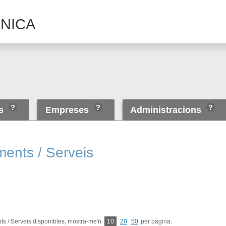
NICA
es
Empreses
Administracions
ments / Serveis
s / Serveis disponibles, mostra-me'n
10
20
50
per pàgina.