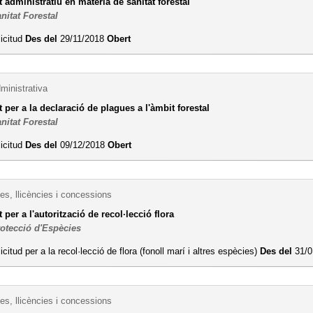
administratiu en matèria de sanitat forestal
nitat Forestal
licitud
Des del
29/11/2018
Obert
ministrativa
per a la declaració de plagues a l'àmbit forestal
nitat Forestal
licitud
Des del
09/12/2018
Obert
es, llicències i concessions
per a l'autorització de recol·lecció flora
rotecció d'Espècies
licitud per a la recol·lecció de flora (fonoll marí i altres espècies)
Des del
31/0
es, llicències i concessions