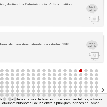
ic, destinada a l'administració pública i entitats
Tràmit
en línia
Tràmit
restals, desastres naturals i catàstrofes, 2018
en línia
le a través de les xarxes de telecomunicacions i, en tot cas, a través
la Comunitat Autònoma i de les entitats públiques incloses en l'àmbit