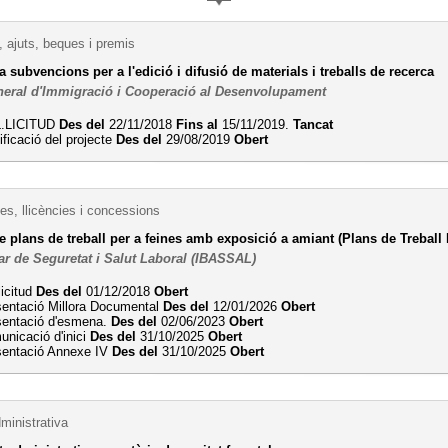
 ajuts, beques i premis
 subvencions per a l'edició i difusió de materials i treballs de recerca
neral d'Immigració i Cooperació al Desenvolupament
L.LICITUD
Des del
22/11/2018
Fins al
15/11/2019.
Tancat
ificació del projecte
Des del
29/08/2019
Obert
es, llicències i concessions
 plans de treball per a feines amb exposició a amiant (Plans de Treball 
ear de Seguretat i Salut Laboral (IBASSAL)
licitud
Des del
01/12/2018
Obert
sentació Millora Documental
Des del
12/01/2026
Obert
sentació d'esmena.
Des del
02/06/2023
Obert
nicació d'inici
Des del
31/10/2025
Obert
sentació Annexe IV
Des del
31/10/2025
Obert
ministrativa