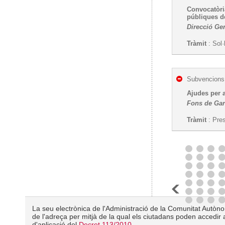
Convocatòria
públiques 
Direcció Gen
Tràmit
: Sol·
Subvencions,
Ajudes per a
Fons de Gar
Tràmit
: Pres
La seu electrònica de l'Administració de la Comunitat Autònom
de l'adreça per mitjà de la qual els ciutadans poden accedir a
d'aplicació del
Decret 113/2010