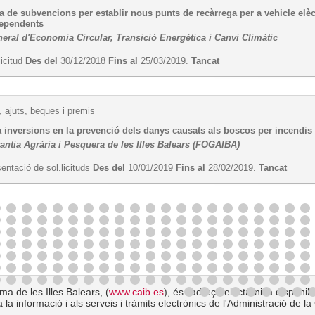
 de subvencions per establir nous punts de recàrrega per a vehicle elèctr
dependents
eral d'Economia Circular, Transició Energètica i Canvi Climàtic
licitud
Des del
30/12/2018
Fins al
25/03/2019.
Tancat
 ajuts, beques i premis
 inversions en la prevenció dels danys causats als boscos per incendis fo
antia Agrària i Pesquera de les Illes Balears (FOGAIBA)
entació de sol.licituds
Des del
10/01/2019
Fins al
28/02/2019.
Tancat
a de les Illes Balears, (
www.caib.es
), és l'adreça electrònica disponib
 la informació i als serveis i tràmits electrònics de l'Administració de 