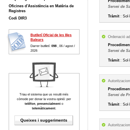
Procediment 
Oficines d'Assistència en Matèria de
Servei de Sa
Registres
Tràmit
: Sol·
Codi DIR3
Butlletí Oficial de les Illes
Ordenació ad
Balears
Procediment 
Darrer butlletí:
098
, 06 / agost /
Servei de Sa
2026
Tràmit
: Sol·
Autoritzacion
Procediment 
Triau el sistema que us resulti més
Servei de P
còmode per donar la vostra opinió: per
telèfon
,
presencialment
o
Tràmit
: Sol·
telemàticament
.
Queixes i suggeriments
Autoritzacion