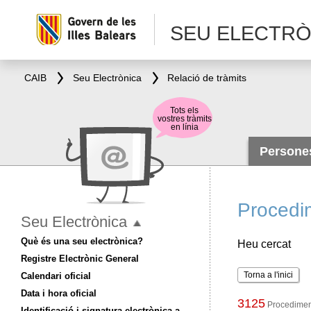
SEU ELECTRÒ
CAIB
Seu Electrònica
Relació de tràmits
Tots els
vostres tràmits
en línia
Person
Procedi
Seu Electrònica
Què és una seu electrònica?
Heu cercat
Registre Electrònic General
Torna a l'inici
Calendari oficial
Data i hora oficial
3125
Procediment
Identificació i signatura electrònica a