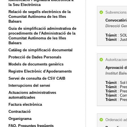
la Seu Electrònica
Relació de segells electrònics de la
Subvencions,
Comunitat Autònoma de les Illes
Convocatòria
Balears
Direcció Ge
Guia de simplificació adminstrativa de
procediments de l'Administració de la
Tràmit
: SO
Comunitat Autònoma de les Illes
Tràmit
: Just
Balears
Catàleg de simplificació documental
Protecció de Dades Personals
Autoritzacion
Models de documents genèrics
Aprovació de
Registre Electrònic d'Apoderaments
Institut Bal
Servei de consulta de CSV CAIB
Tràmit
: Sol·
Interrupcions del servei
Tràmit
: Pre
Tràmit
: Pre
Actuacions administratives
Tràmit
: Comu
automatitzades
Tràmit
: Pre
Factura electrònica
Contractació
Organigrama
Ordenació ad
FAQ. Preguntes freqüents