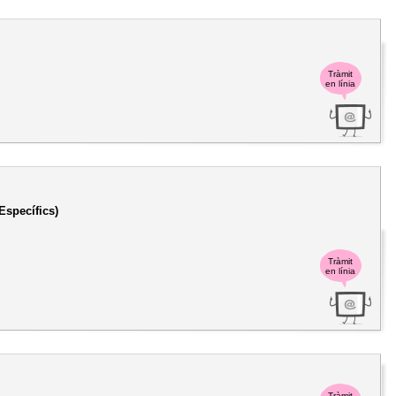
Tràmit
en línia
Específics)
Tràmit
en línia
Tràmit