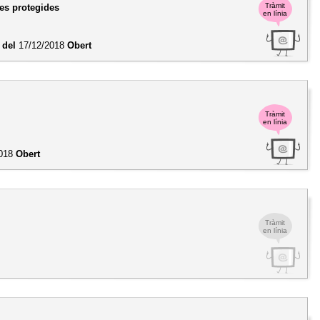
Tràmit
ies protegides
en línia
 del
17/12/2018
Obert
Tràmit
en línia
2018
Obert
Tràmit
en línia