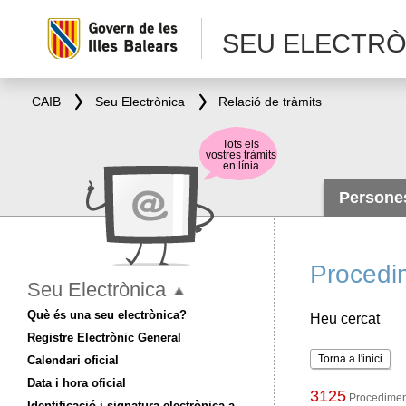
SEU ELECTRÒ
CAIB
Seu Electrònica
Relació de tràmits
Tots els
vostres tràmits
en línia
Person
Procedi
Seu Electrònica
Què és una seu electrònica?
Heu cercat
Registre Electrònic General
Torna a l'inici
Calendari oficial
Data i hora oficial
3125
Procediment
Identificació i signatura electrònica a