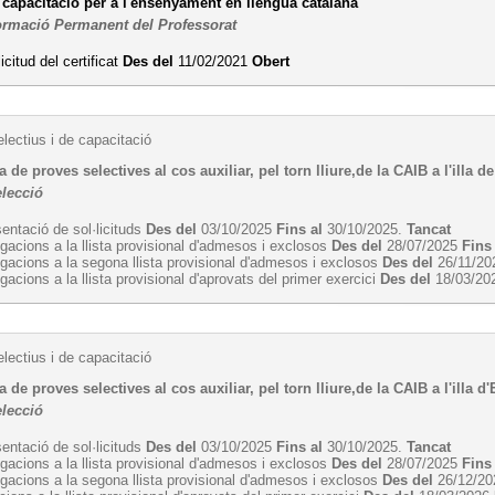
e capacitació per a l'ensenyament en llengua catalana
ormació Permanent del Professorat
licitud del certificat
Des del
11/02/2021
Obert
lectius i de capacitació
 de proves selectives al cos auxiliar, pel torn lliure,de la CAIB a l'illa d
elecció
entació de sol·licituds
Des del
03/10/2025
Fins al
30/10/2025.
Tancat
egacions a la llista provisional d'admesos i exclosos
Des del
28/07/2025
Fins
egacions a la segona llista provisional d'admesos i exclosos
Des del
26/11/2
egacions a la llista provisional d'aprovats del primer exercici
Des del
18/03/20
lectius i de capacitació
 de proves selectives al cos auxiliar, pel torn lliure,de la CAIB a l'illa d'
elecció
entació de sol·licituds
Des del
03/10/2025
Fins al
30/10/2025.
Tancat
egacions a la llista provisional d'admesos i exclosos
Des del
28/07/2025
Fins
egacions a la segona llista provisional d'admesos i exclosos
Des del
26/12/2