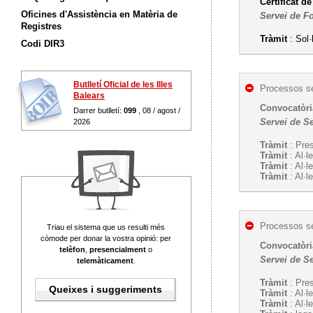
Certificat d
Oficines d'Assistència en Matèria de
Servei de F
Registres
Tràmit
: Sol·
Codi DIR3
Butlletí Oficial de les Illes
Processos se
Balears
Convocatòria
Darrer butlletí:
099
, 08 / agost /
Servei de S
2026
Tràmit
: Pres
Tràmit
: Al·l
Tràmit
: Al·l
Tràmit
: Al·l
Processos se
Triau el sistema que us resulti més
còmode per donar la vostra opinió: per
Convocatòria
telèfon
,
presencialment
o
Servei de S
telemàticament
.
Tràmit
: Pres
Queixes i suggeriments
Tràmit
: Al·l
Tràmit
: Al·l