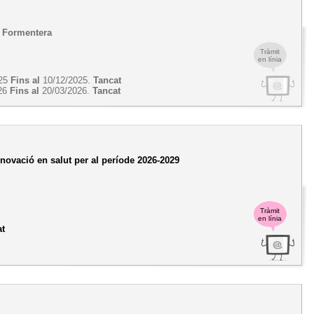
de Formentera
Tràmit
en línia
025
Fins al
10/12/2025.
Tancat
26
Fins al
20/03/2026.
Tancat
novació en salut per al període 2026-2029
Tràmit
en línia
at