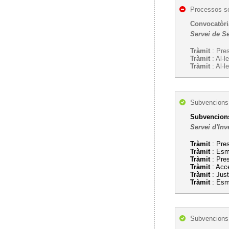
Processos se
Convocatòria
Servei de S
Tràmit
: Pres
Tràmit
: Al·l
Tràmit
: Al·l
Subvencions,
Subvencions 
Servei d'Inv
Tràmit
: Pres
Tràmit
: Esme
Tràmit
: Pres
Tràmit
: Acce
Tràmit
: Just
Tràmit
: Esme
Subvencions,