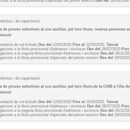
cions a la llista provisional d'aprovats del primer exercici
Des del
18/03/2026
lectius i de capacitació
 de proves selectives al cos auxiliar, pel torn lliure, reserva persones a
elecció
entació de sol·licituds
Des del
12/02/2025
Fins al
11/03/2025.
Tancat
egacions a la llista provisional d'admesos i exclosos
Des del
28/07/2025
Fins
egacions a la segona llista provisional d'admesos i exclosos
Des del
26/11/2
egacions a la llista provisional d'aprovats del primer exercici
Des del
18/03/20
lectius i de capacitació
 de proves selectives al cos auxiliar, pel torn lliure,de la CAIB a l'illa 
elecció
entació de sol·licituds
Des del
12/02/2025
Fins al
11/03/2025.
Tancat
egacions a la llista provisional d'admesos i exclosos
Des del
28/07/2025
Fins
egacions a la segona llista provisional d'admesos i exclosos
Des del
26/11/2
egacions a la llista provisional d'aprovats del primer exercici
Des del
18/03/20