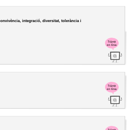
vivència, integració, diversitat, tolerància i
Tràmit
en línia
Tràmit
en línia
Tràmit