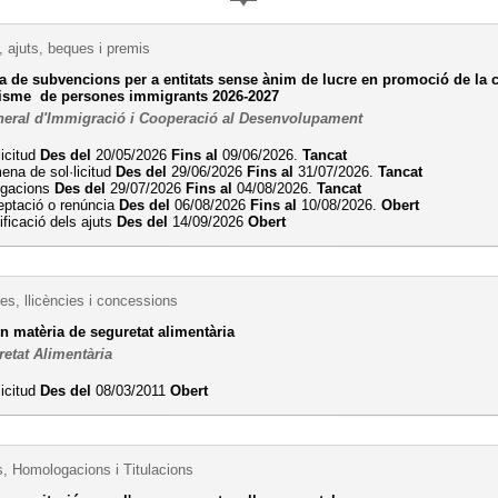
 ajuts, beques i premis
 de subvencions per a entitats sense ànim de lucre en promoció de la con
nisme de persones immigrants 2026-2027
neral d'Immigració i Cooperació al Desenvolupament
licitud
Des del
20/05/2026
Fins al
09/06/2026.
Tancat
ena de sol·licitud
Des del
29/06/2026
Fins al
31/07/2026.
Tancat
legacions
Des del
29/07/2026
Fins al
04/08/2026.
Tancat
eptació o renúncia
Des del
06/08/2026
Fins al
10/08/2026.
Obert
ificació dels ajuts
Des del
14/09/2026
Obert
es, llicències i concessions
n matèria de seguretat alimentària
retat Alimentària
licitud
Des del
08/03/2011
Obert
s, Homologacions i Titulacions