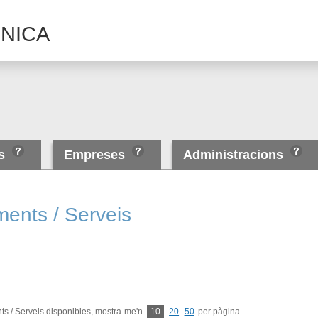
NICA
es
Empreses
Administracions
ments / Serveis
s / Serveis disponibles, mostra-me'n
10
20
50
per pàgina.