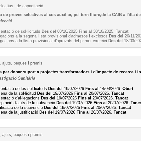
lectius i de capacitació
 de proves selectives al cos auxiliar, pel torn lliure,de la CAIB a l'illa 
elecció
entació de sol·licituds
Des del
03/10/2025
Fins al
30/10/2025.
Tancat
egacions a la segona llista provisional d'admesos i exclosos
Des del
26/11/2
egacions a la llista provisional d'aprovats del primer exercici
Des del
18/03/20
 ajuts, beques i premis
per donar suport a projectes transformadors i d'impacte de recerca i in
estigació Sanitària
entació de les sol·licituds
Des del
19/07/2026
Fins al
14/08/2026.
Obert
na de la sol·licitud
Des del
19/07/2026
Fins al
20/07/2026.
Tancat
entació d'al·legacions
Des del
19/07/2026
Fins al
20/07/2026.
Tancat
ptació d'ajuts de la subvenció
Des del
19/07/2026
Fins al
20/07/2026.
Tanc
ificació de la subvenció
Des del
19/07/2026
Fins al
20/07/2026.
Tancat
na de la justificació
Des del
19/07/2026
Fins al
20/07/2026.
Tancat
 ajuts, beques i premis