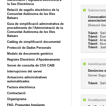
la Seu Electrònica
Relació de segells electrònics de la
Subvencions,
Comunitat Autònoma de les Illes
Convocatòria
Balears
associacio
Guia de simplificació adminstrativa de
Direcció Ge
procediments de l'Administració de la
Comunitat Autònoma de les Illes
Tràmit
: Sol·
Balears
Tràmit
: Esm
Tràmit
: Al·
Catàleg de simplificació documental
Tràmit
: Acc
Tràmit
: Just
Protecció de Dades Personals
Models de documents genèrics
Registre Electrònic d'Apoderaments
Autoritzacion
Servei de consulta de CSV CAIB
Denúncies e
Interrupcions del servei
Servei Segu
Actuacions administratives
automatitzades
Tràmit
: Sol·
Factura electrònica
Contractació
Organigrama
Acreditacion
FAQ. Preguntes freqüents