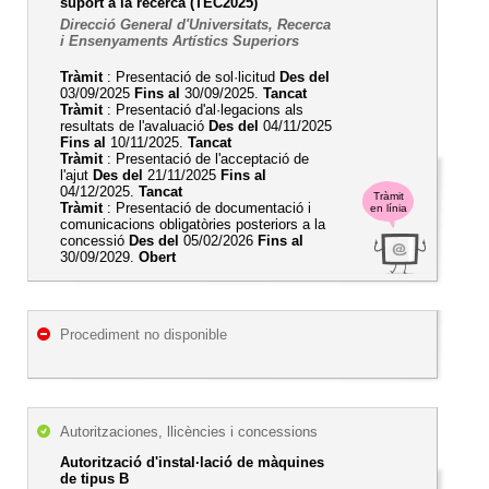
suport a la recerca (TEC2025)
Direcció General d'Universitats, Recerca
i Ensenyaments Artístics Superiors
Tràmit
: Presentació de sol·licitud
Des del
03/09/2025
Fins al
30/09/2025.
Tancat
Tràmit
: Presentació d'al·legacions als
resultats de l'avaluació
Des del
04/11/2025
Fins al
10/11/2025.
Tancat
Tràmit
: Presentació de l'acceptació de
l'ajut
Des del
21/11/2025
Fins al
04/12/2025.
Tancat
Tràmit
Tràmit
: Presentació de documentació i
en línia
comunicacions obligatòries posteriors a la
concessió
Des del
05/02/2026
Fins al
30/09/2029.
Obert
Procediment no disponible
Autoritzaciones, llicències i concessions
Autorització d'instal·lació de màquines
de tipus B