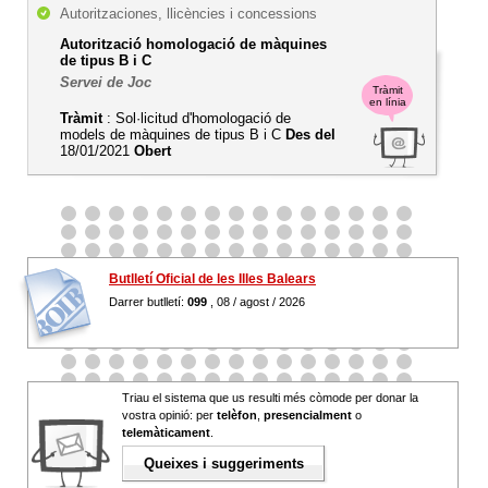
Autoritzaciones, llicències i concessions
Autorització homologació de màquines
de tipus B i C
Servei de Joc
Tràmit
en línia
Tràmit
: Sol·licitud d'homologació de
models de màquines de tipus B i C
Des del
18/01/2021
Obert
Butlletí Oficial de les Illes Balears
Darrer butlletí:
099
, 08 / agost / 2026
Triau el sistema que us resulti més còmode per donar la
vostra opinió: per
telèfon
,
presencialment
o
telemàticament
.
Queixes i suggeriments