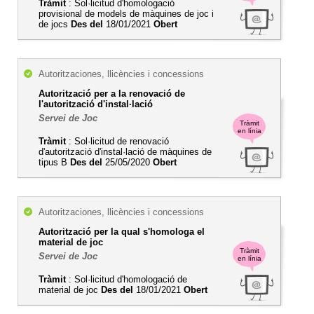
Tràmit
: Sol·licitud d'homologació
provisional de models de màquines de joc i
de jocs
Des del
18/01/2021
Obert
Autoritzaciones, llicències i concessions
Autorització per a la renovació de
l'autorització d'instal·lació
Servei de Joc
Tràmit
en línia
Tràmit
: Sol·licitud de renovació
d'autorització d'instal·lació de màquines de
tipus B
Des del
25/05/2020
Obert
Autoritzaciones, llicències i concessions
Autorització per la qual s'homologa el
material de joc
Tràmit
Servei de Joc
en línia
Tràmit
: Sol·licitud d'homologació de
material de joc
Des del
18/01/2021
Obert