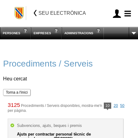
SEU ELECTRÒNICA
PERSONES
EMPRESES
ADMINISTRACIONS
Procediments / Serveis
Heu cercat
Torna a l'inici
3125
Procediments / Serveis disponibles, mostra-me'n
10
20
50
per pàgina.
Subvencions, ajuts, beques i premis
Ajuts per contractar personal tècnic de