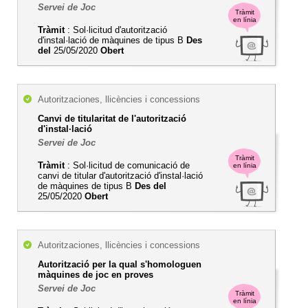
Servei de Joc
Tràmit
en línia
Tràmit
: Sol·licitud d'autorització
d'instal·lació de màquines de tipus B
Des
del
25/05/2020
Obert
Autoritzaciones, llicències i concessions
Canvi de titularitat de l'autorització
d'instal·lació
Servei de Joc
Tràmit
Tràmit
: Sol·licitud de comunicació de
en línia
canvi de titular d'autorització d'instal·lació
de màquines de tipus B
Des del
25/05/2020
Obert
Autoritzaciones, llicències i concessions
Autorització per la qual s'homologuen
màquines de joc en proves
Servei de Joc
Tràmit
en línia