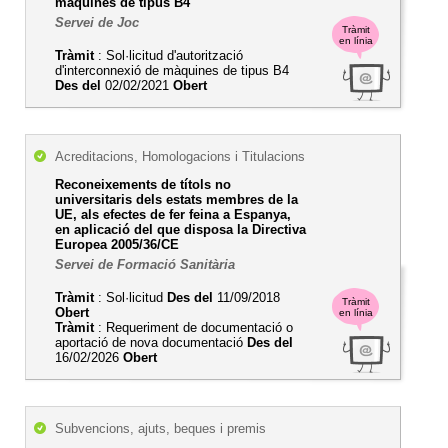
màquines de tipus B4
Servei de Joc
Tràmit
en línia
Tràmit
: Sol·licitud d'autorització
d'interconnexió de màquines de tipus B4
Des del
02/02/2021
Obert
Acreditacions, Homologacions i Titulacions
Reconeixements de títols no
universitaris dels estats membres de la
UE, als efectes de fer feina a Espanya,
en aplicació del que disposa la Directiva
Europea 2005/36/CE
Servei de Formació Sanitària
Tràmit
: Sol·licitud
Des del
11/09/2018
Tràmit
Obert
en línia
Tràmit
: Requeriment de documentació o
aportació de nova documentació
Des del
16/02/2026
Obert
Subvencions, ajuts, beques i premis