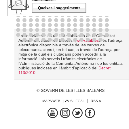
Queixes i suggeriments
La seu electrònica de l'Administració de la Comunitat
Autònoma de les Illes Balears, (
www.caib.es
), és l'adreça
electrònica disponible a través de les xarxes de
telecomunicacions i, en tot cas, a través de l'adreça per
mitjà de la qual els ciutadans poden accedir a la
informació i als serveis i tràmits electrònics de
l'Administració de la Comunitat Autònoma i de les entitats
públiques incloses en l'àmbit d'aplicació del
Decret
113/2010
© GOVERN DE LES ILLES BALEARS
MAPA WEB
AVÍS LEGAL
RSS