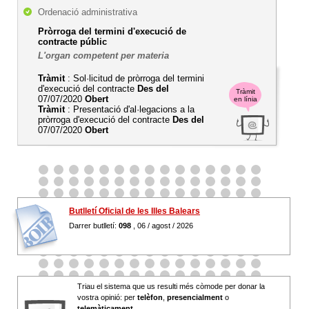
Ordenació administrativa
Pròrroga del termini d'execució de
contracte públic
L'organ competent per materia
Tràmit
: Sol·licitud de pròrroga del termini
d'execució del contracte
Des del
Tràmit
07/07/2020
Obert
en línia
Tràmit
: Presentació d'al·legacions a la
pròrroga d'execució del contracte
Des del
07/07/2020
Obert
Butlletí Oficial de les Illes Balears
Darrer butlletí:
098
, 06 / agost / 2026
Triau el sistema que us resulti més còmode per donar la
vostra opinió: per
telèfon
,
presencialment
o
telemàticament
.