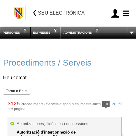
SEU ELECTRÒNICA
PERSONES
EMPRESES
ADMINISTRACIONS
Procediments / Serveis
Heu cercat
Torna a l'inici
3125
Procediments / Serveis disponibles, mostra-me'n
10
20
50
per pàgina.
Autoritzaciones, llicències i concessions
Autorització d'interconnexió de