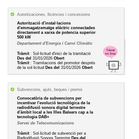
Autoritzaciones, llicències i concessions
Autorització d'instal·lacions
d'emmagatzematge elèctric connectades
directament a xarxa de potencia superior
500 kW
Departament d'Energia i Canvi Climàtic
Tràmit
Tràmit
: Sol·licitud d'inici de la tramitació
en línia
Des del
31/01/2026
Obert
Tràmit
: Tramitacions del promotor després
de la sol·licitud
Des del
31/01/2026
Obert
Subvencions, ajuts, beques i premis
Convocatòria de subvencions per
incentivar l'evolució tecnològica de la
radiodifusió sonora digital terrestre
d'àmbit local a les Illes Balears cap a la
tecnologia DAB+
Servei de Telecomunicacions
Tràmit
: Sol·licitud de subvenció per a
Radiodifusió Sonora Terrestre
Des del