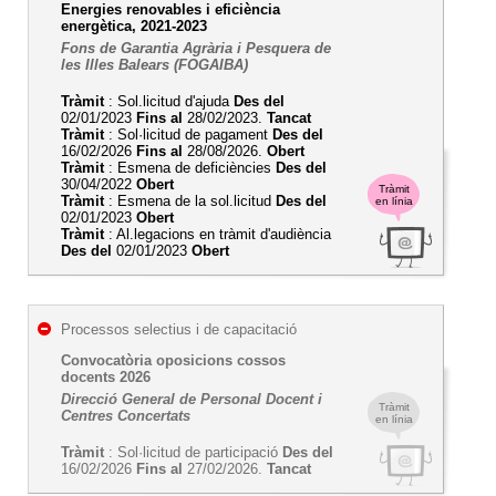
Energies renovables i eficiència
energètica, 2021-2023
Fons de Garantia Agrària i Pesquera de
les Illes Balears (FOGAIBA)
Tràmit
: Sol.licitud d'ajuda
Des del
02/01/2023
Fins al
28/02/2023.
Tancat
Tràmit
: Sol·licitud de pagament
Des del
16/02/2026
Fins al
28/08/2026.
Obert
Tràmit
: Esmena de deficiències
Des del
30/04/2022
Obert
Tràmit
Tràmit
: Esmena de la sol.licitud
Des del
en línia
02/01/2023
Obert
Tràmit
: Al.legacions en tràmit d'audiència
Des del
02/01/2023
Obert
Processos selectius i de capacitació
Convocatòria oposicions cossos
docents 2026
Direcció General de Personal Docent i
Tràmit
Centres Concertats
en línia
Tràmit
: Sol·licitud de participació
Des del
16/02/2026
Fins al
27/02/2026.
Tancat