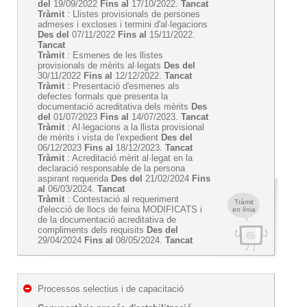
del
19/09/2022
Fins al
17/10/2022.
Tancat
Tràmit
: Llistes provisionals de persones
admeses i excloses i termini d'al·legacions
Des del
07/11/2022
Fins al
15/11/2022.
Tancat
Tràmit
: Esmenes de les llistes
provisionals de mèrits al·legats
Des del
30/11/2022
Fins al
12/12/2022.
Tancat
Tràmit
: Presentació d'esmenes als
defectes formals que presenta la
documentació acreditativa dels mèrits
Des
del
01/07/2023
Fins al
14/07/2023.
Tancat
Tràmit
: Al·legacions a la llista provisional
de mèrits i vista de l'expedient
Des del
06/12/2023
Fins al
18/12/2023.
Tancat
Tràmit
: Acreditació mèrit al·legat en la
declaració responsable de la persona
aspirant requerida
Des del
21/02/2024
Fins
al
06/03/2024.
Tancat
Tràmit
: Contestació al requeriment
Tràmit
d'elecció de llocs de feina MODIFICATS i
en línia
de la documentació acreditativa de
compliments dels requisits
Des del
29/04/2024
Fins al
08/05/2024.
Tancat
Processos selectius i de capacitació