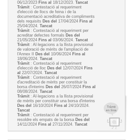
06/12/2023
Fins al
18/12/2023.
Tancat
Tràmit
: Contestació al requeriment
d'elecció de llocs de feina i de la
documentació acreditativa de compliments
dels requisits
Des del
17/04/2024
Fins al
25/04/2024.
Tancat
Tràmit
: Contestació al requeriment per
acreditar defectes formals
Des del
21/05/2024
Fins al
03/06/2024.
Tancat
Tràmit
: Al·legacions a la llista provisional
de valoració de mèrits de l'ampliació de
l'Annex II
Des del
10/06/2024
Fins al
18/06/2024.
Tancat
Tràmit
: Contestació al requeriment
d'elecció de lloc
Des del
12/07/2024
Fins
al
22/07/2024.
Tancat
Tràmit
: Contestació al requeriment
d'acreditació de mèrits per constituir la
borsa d'interins
Des del
26/07/2024
Fins al
08/08/2024.
Tancat
Tràmit
: Al·legacions a la llista provisional
de mèrits per constituir una borsa d'interins
Des del
16/10/2024
Fins al
24/10/2024.
Tràmit
Tancat
en línia
Tràmit
: Contestació al requeriment per
resoldre els empats de la borsa
Des del
14/11/2024
Fins al
27/11/2024.
Tancat