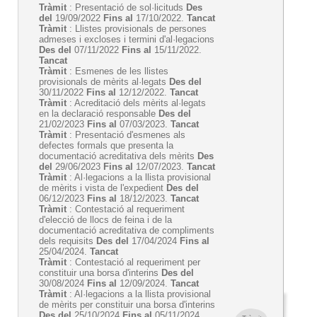
Tràmit
: Presentació de sol·licituds
Des
del
19/09/2022
Fins al
17/10/2022.
Tancat
Tràmit
: Llistes provisionals de persones
admeses i excloses i termini d'al·legacions
Des del
07/11/2022
Fins al
15/11/2022.
Tancat
Tràmit
: Esmenes de les llistes
provisionals de mèrits al·legats
Des del
30/11/2022
Fins al
12/12/2022.
Tancat
Tràmit
: Acreditació dels mèrits al·legats
en la declaració responsable
Des del
21/02/2023
Fins al
07/03/2023.
Tancat
Tràmit
: Presentació d'esmenes als
defectes formals que presenta la
documentació acreditativa dels mèrits
Des
del
29/06/2023
Fins al
12/07/2023.
Tancat
Tràmit
: Al·legacions a la llista provisional
de mèrits i vista de l'expedient
Des del
06/12/2023
Fins al
18/12/2023.
Tancat
Tràmit
: Contestació al requeriment
d'elecció de llocs de feina i de la
documentació acreditativa de compliments
dels requisits
Des del
17/04/2024
Fins al
25/04/2024.
Tancat
Tràmit
: Contestació al requeriment per
constituir una borsa d'interins
Des del
30/08/2024
Fins al
12/09/2024.
Tancat
Tràmit
: Al·legacions a la llista provisional
de mèrits per constituir una borsa d'interins
Des del
25/10/2024
Fins al
05/11/2024.