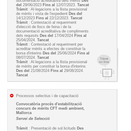
documentació acreditativa dels mèrits
Des
del
29/06/2023
Fins al
12/07/2023.
Tancat
Tràmit
: Al·legacions a la llista provisional
de mèrits i vista de l'expedient
Des del
14/12/2023
Fins al
22/12/2023.
Tancat
Tràmit
: Contestació al requeriment
d'elecció de llocs de feina i de la
documentació acreditativa de compliments
dels requisits
Des del
17/04/2024
Fins al
25/04/2024.
Tancat
Tràmit
: Contestació al requeriment per
acreditar mèrits a efectes de constituir la
borsa d'interins
Des del
25/06/2024
Fins al
08/07/2024.
Tancat
Tràmit
Tràmit
: Al·legacions a la llista provisional
en línia
de mèrits per constituir la borsa d'interins
Des del
21/08/2024
Fins al
29/08/2024.
Tancat
Processos selectius i de capacitació
Convocatòria procés d'estabilització
concurs de mèrits CFT medi ambient,
Mallorca
Servei de Selecció
Tràmit
: Presentació de sol.licituds
Des