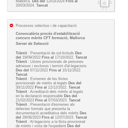
Mallorca.
Des del
12/03/2024
Fins al
20/03/2024.
Tancat
Processos selectius i de capacitació
Convocatòria procés d'estabilització
concurs mèrits CFT formació, Mallorca
Servei de Selecció
Tràmit
: Presentació de sol·licituds
Des
del
19/09/2022
Fins al
17/10/2022.
Tancat
Tràmit
: Llistes provisionals de persones
admeses i excloses i termini d'al·legacions
Des del
07/11/2022
Fins al
15/11/2022.
Tancat
Tràmit
: Esmenes de les llistes
provisionals de mèrits al·legats
Des del
30/11/2022
Fins al
12/12/2022.
Tancat
Tràmit
: Acreditació dels mèrits al·legats
en la declaració responsable
Des del
21/02/2023
Fins al
07/03/2023.
Tancat
Tràmit
: Presentació d'esmenes als
defectes formals que presenta la
documentació acreditativa dels mèrits
Des
del
29/06/2023
Fins al
12/07/2023.
Tancat
Tràmit
: Al·legacions a la llista provisional
de mèrits i vista de l'expedient
Des del