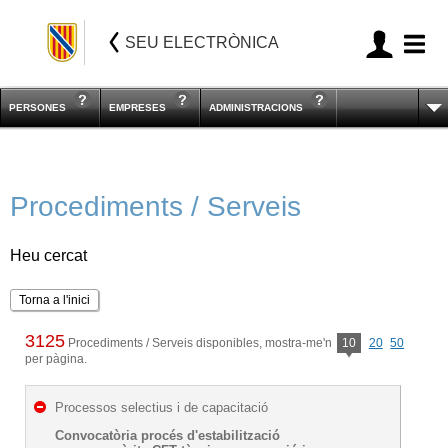
SEU ELECTRÒNICA
PERSONES
EMPRESES
ADMINISTRACIONS
Procediments / Serveis
Heu cercat
Torna a l'inici
3125
Procediments / Serveis disponibles, mostra-me'n
10
20
50
per pàgina.
Processos selectius i de capacitació
Convocatòria procés d'estabilització