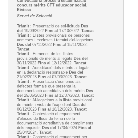
Convocatòria procés d'estabilització
concurs mèrits CFT educador social,
Eivissa
Servei de Selecció
Tràmit
: Presentació de sol·licituds
Des
del
19/09/2022
Fins al
17/10/2022.
Tancat
Tràmit
: Llistes provisionals de persones
admeses i excloses i termini d'al·legacions
Des del
07/11/2022
Fins al
15/11/2022.
Tancat
Tràmit
: Esmenes de les llistes
provisionals de mèrits al·legats
Des del
30/11/2022
Fins al
12/12/2022.
Tancat
Tràmit
: Acreditació dels mèrits al·legats
en la declaració responsable
Des del
21/02/2023
Fins al
07/03/2023.
Tancat
Tràmit
: Presentació d'esmenes als
defectes formals que presenta la
documentació acreditativa dels mèrits
Des
del
29/06/2023
Fins al
12/07/2023.
Tancat
Tràmit
: Al·legacions a la llista provisional
de mèrits i vista de l'expedient
Des del
06/12/2023
Fins al
18/12/2023.
Tancat
Tràmit
: Contestació al requeriment
d'elecció de llocs de feina i de la
documentació acreditativa de compliments
dels requisits
Des del
17/04/2024
Fins al
25/04/2024.
Tancat
Tràmit
: Contestació al requeriment per