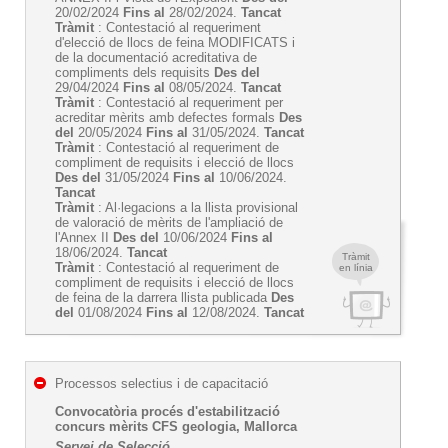
20/02/2024
Fins al
28/02/2024.
Tancat
Tràmit
: Contestació al requeriment
d'elecció de llocs de feina MODIFICATS i
de la documentació acreditativa de
compliments dels requisits
Des del
29/04/2024
Fins al
08/05/2024.
Tancat
Tràmit
: Contestació al requeriment per
acreditar mèrits amb defectes formals
Des
del
20/05/2024
Fins al
31/05/2024.
Tancat
Tràmit
: Contestació al requeriment de
compliment de requisits i elecció de llocs
Des del
31/05/2024
Fins al
10/06/2024.
Tancat
Tràmit
: Al·legacions a la llista provisional
de valoració de mèrits de l'ampliació de
l'Annex II
Des del
10/06/2024
Fins al
18/06/2024.
Tancat
Tràmit
Tràmit
: Contestació al requeriment de
en línia
compliment de requisits i elecció de llocs
de feina de la darrera llista publicada
Des
del
01/08/2024
Fins al
12/08/2024.
Tancat
Processos selectius i de capacitació
Convocatòria procés d'estabilització
concurs mèrits CFS geologia, Mallorca
Servei de Selecció