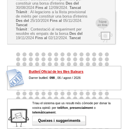
constituir una borsa d'interins
Des del
30/08/2024
Fins al
12/09/2024.
Tancat
Tràmit
: Al·legacions a la llista provisional
de mèrits per constituir una borsa d'interins
Des del
25/10/2024
Fins al
05/11/2024.
Tràmit
Tancat
en línia
Tràmit
: Contestació al requeriment per
resoldre els empats de la borsa
Des del
19/11/2024
Fins al
02/12/2024.
Tancat
Butlletí Oficial de les Illes Balears
Darrer butlletí:
098
, 06 / agost / 2026
Triau el sistema que us resulti més còmode per donar la
vostra opinió: per
telèfon
,
presencialment
o
telemàticament
.
Queixes i suggeriments