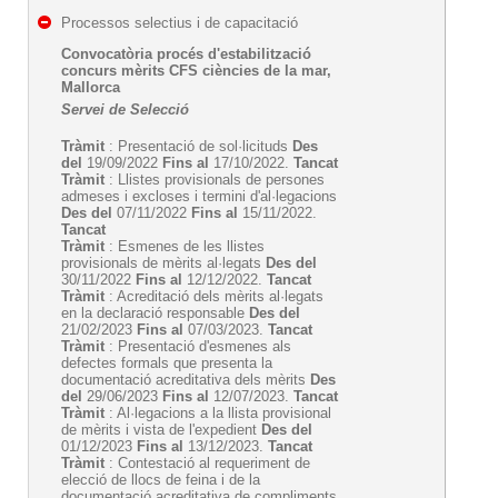
Processos selectius i de capacitació
Convocatòria procés d'estabilització
concurs mèrits CFS ciències de la mar,
Mallorca
Servei de Selecció
Tràmit
: Presentació de sol·licituds
Des
del
19/09/2022
Fins al
17/10/2022.
Tancat
Tràmit
: Llistes provisionals de persones
admeses i excloses i termini d'al·legacions
Des del
07/11/2022
Fins al
15/11/2022.
Tancat
Tràmit
: Esmenes de les llistes
provisionals de mèrits al·legats
Des del
30/11/2022
Fins al
12/12/2022.
Tancat
Tràmit
: Acreditació dels mèrits al·legats
en la declaració responsable
Des del
21/02/2023
Fins al
07/03/2023.
Tancat
Tràmit
: Presentació d'esmenes als
defectes formals que presenta la
documentació acreditativa dels mèrits
Des
del
29/06/2023
Fins al
12/07/2023.
Tancat
Tràmit
: Al·legacions a la llista provisional
de mèrits i vista de l'expedient
Des del
01/12/2023
Fins al
13/12/2023.
Tancat
Tràmit
: Contestació al requeriment de
elecció de llocs de feina i de la
documentació acreditativa de compliments