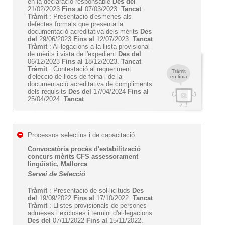
en la declaració responsable
Des del
21/02/2023
Fins al
07/03/2023.
Tancat
Tràmit
: Presentació d'esmenes als
defectes formals que presenta la
documentació acreditativa dels mèrits
Des
del
29/06/2023
Fins al
12/07/2023.
Tancat
Tràmit
: Al·legacions a la llista provisional
de mèrits i vista de l'expedient
Des del
06/12/2023
Fins al
18/12/2023.
Tancat
Tràmit
: Contestació al requeriment
Tràmit
d'elecció de llocs de feina i de la
en línia
documentació acreditativa de compliments
dels requisits
Des del
17/04/2024
Fins al
25/04/2024.
Tancat
Processos selectius i de capacitació
Convocatòria procés d'estabilització
concurs mèrits CFS assessorament
lingüístic, Mallorca
Servei de Selecció
Tràmit
: Presentació de sol·licituds
Des
del
19/09/2022
Fins al
17/10/2022.
Tancat
Tràmit
: Llistes provisionals de persones
admeses i excloses i termini d'al·legacions
Des del
07/11/2022
Fins al
15/11/2022.