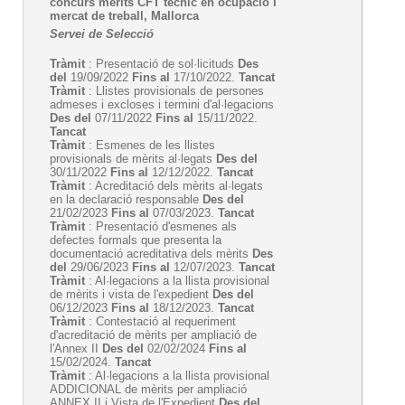
concurs mèrits CFT tècnic en ocupació i
mercat de treball, Mallorca
Servei de Selecció
Tràmit
: Presentació de sol·licituds
Des
del
19/09/2022
Fins al
17/10/2022.
Tancat
Tràmit
: Llistes provisionals de persones
admeses i excloses i termini d'al·legacions
Des del
07/11/2022
Fins al
15/11/2022.
Tancat
Tràmit
: Esmenes de les llistes
provisionals de mèrits al·legats
Des del
30/11/2022
Fins al
12/12/2022.
Tancat
Tràmit
: Acreditació dels mèrits al·legats
en la declaració responsable
Des del
21/02/2023
Fins al
07/03/2023.
Tancat
Tràmit
: Presentació d'esmenes als
defectes formals que presenta la
documentació acreditativa dels mèrits
Des
del
29/06/2023
Fins al
12/07/2023.
Tancat
Tràmit
: Al·legacions a la llista provisional
de mèrits i vista de l'expedient
Des del
06/12/2023
Fins al
18/12/2023.
Tancat
Tràmit
: Contestació al requeriment
d'acreditació de mèrits per ampliació de
l'Annex II
Des del
02/02/2024
Fins al
15/02/2024.
Tancat
Tràmit
: Al·legacions a la llista provisional
ADDICIONAL de mèrits per ampliació
ANNEX II i Vista de l'Expedient
Des del