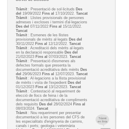
Tràmit
: Presentació de sol·licituds
Des
del
19/09/2022
Fins al
17/10/2022.
Tancat
Tràmit
: Llistes provisionals de persones
admeses i excloses i termini d'al·legacions
Des del
07/11/2022
Fins al
15/11/2022.
Tancat
Tràmit
: Esmenes de les llistes
provisionals de mèrits al·legats
Des del
30/11/2022
Fins al
12/12/2022.
Tancat
Tràmit
: Acreditació dels mèrits al·legats
en la declaració responsable
Des del
21/02/2023
Fins al
07/03/2023.
Tancat
Tràmit
: Presentació d'esmenes als
defectes formals que presenta la
documentació acreditativa dels mèrits
Des
del
29/06/2023
Fins al
12/07/2023.
Tancat
Tràmit
: Al·legacions a la llista provisional
de mèrits i vista de l'expedient
Des del
01/12/2023
Fins al
13/12/2023.
Tancat
Tràmit
: Contestació al requeriment de
elecció de llocs de feina i de la
documentació acreditativa de compliments
dels requisits
Des del
28/02/2024
Fins al
08/03/2024.
Tancat
Tràmit
: Nou requeriment per presentar
documentació a les persones del CFS de
Tràmit
les especialitats d'enginyeria de camins,
en línia
canals i ports; geologia i veterinària