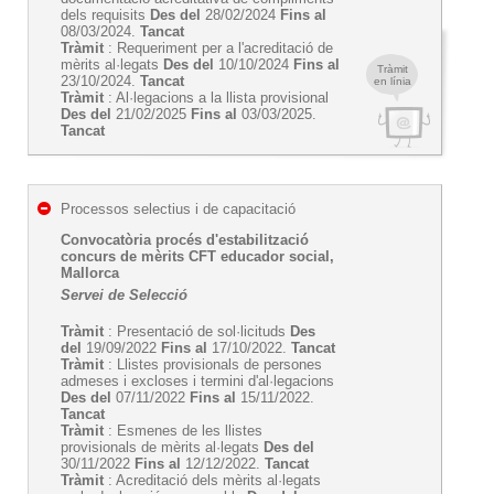
dels requisits
Des del
28/02/2024
Fins al
08/03/2024.
Tancat
Tràmit
: Requeriment per a l'acreditació de
mèrits al·legats
Des del
10/10/2024
Fins al
Tràmit
23/10/2024.
Tancat
en línia
Tràmit
: Al·legacions a la llista provisional
Des del
21/02/2025
Fins al
03/03/2025.
Tancat
Processos selectius i de capacitació
Convocatòria procés d'estabilització
concurs de mèrits CFT educador social,
Mallorca
Servei de Selecció
Tràmit
: Presentació de sol·licituds
Des
del
19/09/2022
Fins al
17/10/2022.
Tancat
Tràmit
: Llistes provisionals de persones
admeses i excloses i termini d'al·legacions
Des del
07/11/2022
Fins al
15/11/2022.
Tancat
Tràmit
: Esmenes de les llistes
provisionals de mèrits al·legats
Des del
30/11/2022
Fins al
12/12/2022.
Tancat
Tràmit
: Acreditació dels mèrits al·legats