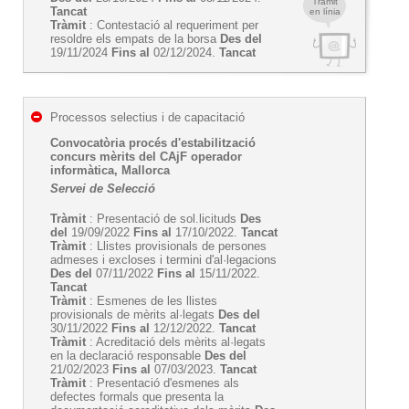
Tràmit
Tancat
en línia
Tràmit
: Contestació al requeriment per
resoldre els empats de la borsa
Des del
19/11/2024
Fins al
02/12/2024.
Tancat
Processos selectius i de capacitació
Convocatòria procés d'estabilització
concurs mèrits del CAjF operador
informàtica, Mallorca
Servei de Selecció
Tràmit
: Presentació de sol.licituds
Des
del
19/09/2022
Fins al
17/10/2022.
Tancat
Tràmit
: Llistes provisionals de persones
admeses i excloses i termini d'al·legacions
Des del
07/11/2022
Fins al
15/11/2022.
Tancat
Tràmit
: Esmenes de les llistes
provisionals de mèrits al·legats
Des del
30/11/2022
Fins al
12/12/2022.
Tancat
Tràmit
: Acreditació dels mèrits al·legats
en la declaració responsable
Des del
21/02/2023
Fins al
07/03/2023.
Tancat
Tràmit
: Presentació d'esmenes als
defectes formals que presenta la