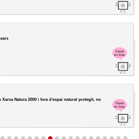
lears
Tràmit
en línia
Xarxa Natura 2000 i fora d'espai natural protegit, no
Tràmit
en línia