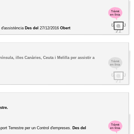
Tràmit
en línia
 d'assistència
Des del
27/12/2016
Obert
ínsula, illes Canàries, Ceuta i Melilla per assistir a
Tràmit
en línia
stre.
Tràmit
sport Terrestre per un Control d'empreses.
Des del
en línia