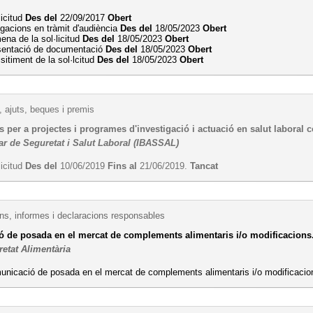
licitud
Des del
22/09/2017
Obert
egacions en tràmit d'audiència
Des del
18/05/2023
Obert
na de la sol·licitud
Des del
18/05/2023
Obert
sentació de documentació
Des del
18/05/2023
Obert
sitiment de la sol·lcitud
Des del
18/05/2023
Obert
 ajuts, beques i premis
s per a projectes i programes d'investigació i actuació en salut laboral c
ear de Seguretat i Salut Laboral (IBASSAL)
licitud
Des del
10/06/2019
Fins al
21/06/2019.
Tancat
s, informes i declaracions responsables
 de posada en el mercat de complements alimentaris i/o modificacions
retat Alimentària
unicació de posada en el mercat de complements alimentaris i/o modificaci