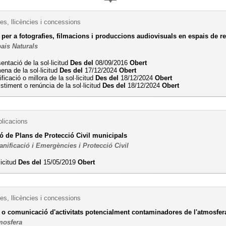
es, llicències i concessions
 per a fotografies, filmacions i produccions audiovisuals en espais de re
ais Naturals
entació de la sol·licitud
Des del
08/09/2016
Obert
na de la sol·licitud
Des del
17/12/2024
Obert
ficació o millora de la sol·licitud
Des del
18/12/2024
Obert
stiment o renúncia de la sol·licitud
Des del
18/12/2024
Obert
blicacions
 de Plans de Protecció Civil municipals
anificació i Emergències i Protecció Civil
licitud
Des del
15/05/2019
Obert
es, llicències i concessions
ó o comunicació d'activitats potencialment contaminadores de l'atmosfe
mosfera