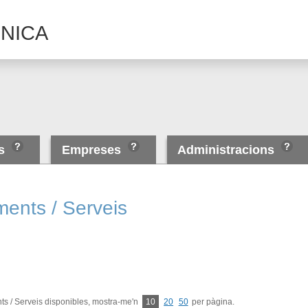
NICA
es
Empreses
Administracions
ments / Serveis
s / Serveis disponibles, mostra-me'n
10
20
50
per pàgina.