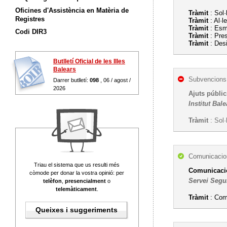
Oficines d'Assistència en Matèria de
Tràmit
: Sol·
Registres
Tràmit
: Al·l
Tràmit
: Esme
Codi DIR3
Tràmit
: Pre
Tràmit
: Desi
Butlletí Oficial de les Illes
Balears
Subvencions,
Darrer butlletí:
098
, 06 / agost /
2026
Ajuts públic
Institut Bal
Tràmit
: Sol·
Comunicacion
Triau el sistema que us resulti més
Comunicació
còmode per donar la vostra opinió: per
Servei Segu
telèfon
,
presencialment
o
telemàticament
.
Tràmit
: Com
Queixes i suggeriments