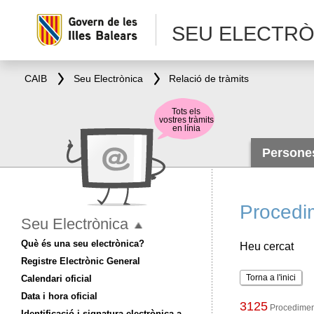
SEU ELECTRÒ
CAIB
Seu Electrònica
Relació de tràmits
Tots els
vostres tràmits
en línia
Person
Procedi
Seu Electrònica
Què és una seu electrònica?
Heu cercat
Registre Electrònic General
Torna a l'inici
Calendari oficial
Data i hora oficial
3125
Procediment
Identificació i signatura electrònica a