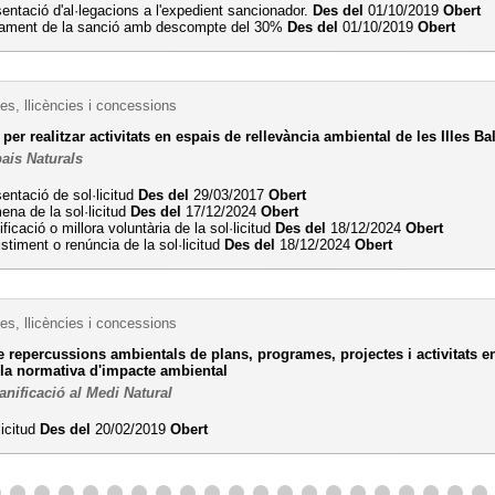
entació d'al·legacions a l'expedient sancionador.
Des del
01/10/2019
Obert
ament de la sanció amb descompte del 30%
Des del
01/10/2019
Obert
es, llicències i concessions
 per realitzar activitats en espais de rellevància ambiental de les Illes Ba
ais Naturals
entació de sol·licitud
Des del
29/03/2017
Obert
na de la sol·licitud
Des del
17/12/2024
Obert
ficació o millora voluntària de la sol·licitud
Des del
18/12/2024
Obert
stiment o renúncia de la sol·licitud
Des del
18/12/2024
Obert
es, llicències i concessions
 repercussions ambientals de plans, programes, projectes i activitats en 
 la normativa d'impacte ambiental
anificació al Medi Natural
licitud
Des del
20/02/2019
Obert