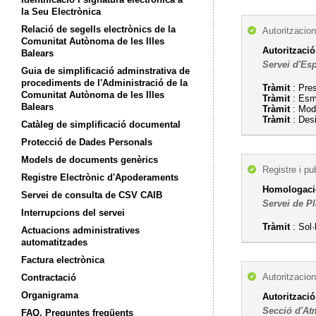
la Seu Electrònica
Relació de segells electrònics de la
Autoritzacion
Comunitat Autònoma de les Illes
Autorització
Balears
Servei d'Esp
Guia de simplificació adminstrativa de
procediments de l'Administració de la
Tràmit
: Pres
Comunitat Autònoma de les Illes
Tràmit
: Esme
Balears
Tràmit
: Modi
Tràmit
: Desi
Catàleg de simplificació documental
Protecció de Dades Personals
Models de documents genèrics
Registre i pu
Registre Electrònic d'Apoderaments
Homologació
Servei de consulta de CSV CAIB
Servei de Pl
Interrupcions del servei
Tràmit
: Sol·
Actuacions administratives
automatitzades
Factura electrònica
Autoritzacion
Contractació
Organigrama
Autoritzaci
Secció d'At
FAQ. Preguntes freqüents