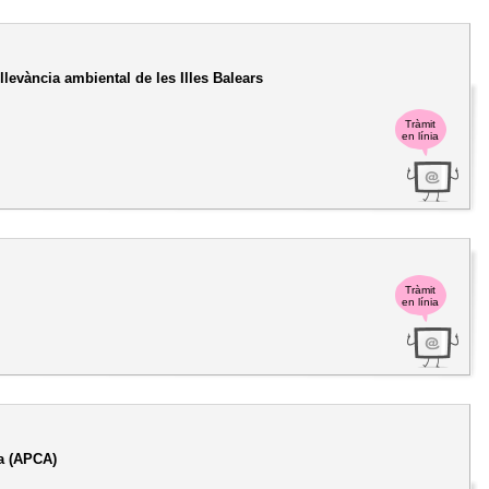
llevància ambiental de les Illes Balears
Tràmit
en línia
Tràmit
en línia
ra (APCA)