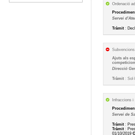
Ordenació ad
Procediment 
Servei d'Ate
Tràmit
: Decl
Subvencions,
Ajuts als es
competicions
Direcció Ge
Tràmit
: Sol·
Infraccions i
Procediment 
Servei de S
Tràmit
: Pre
Tràmit
: Pres
01/10/2019
O