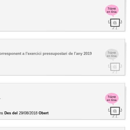
Tràmit
en línia
Tràmit
orresponent a l'exercici pressupostari de l'any 2019
en línia
Tràmit
.
en línia
ons
Des del
29/08/2018
Obert