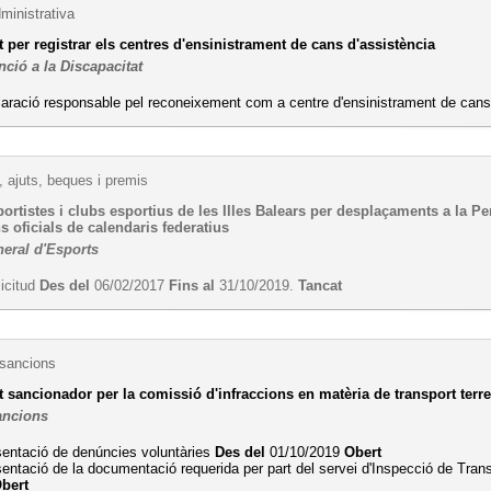
ministrativa
per registrar els centres d'ensinistrament de cans d'assistència
nció a la Discapacitat
aració responsable pel reconeixement com a centre d'ensinistrament de cans
 ajuts, beques i premis
portistes i clubs esportius de les Illes Balears per desplaçaments a la Pen
 oficials de calendaris federatius
neral d'Esports
licitud
Des del
06/02/2017
Fins al
31/10/2019.
Tancat
 sancions
sancionador per la comissió d'infraccions en matèria de transport terre
ancions
sentació de denúncies voluntàries
Des del
01/10/2019
Obert
entació de la documentació requerida per part del servei d'Inspecció de Tran
bert