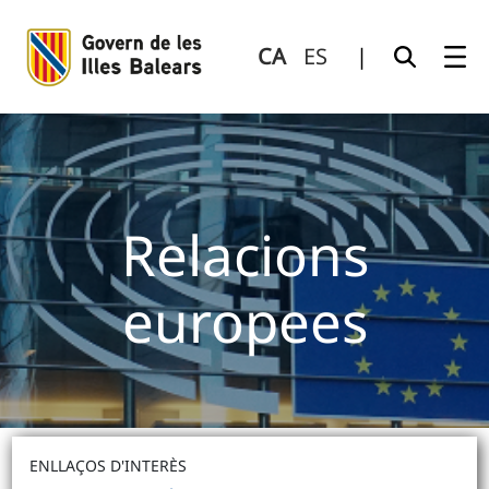
Relacions europees
Salta al contingut principal
CA
ES
|
Relacions
europees
ENLLAÇOS D'INTERÈS