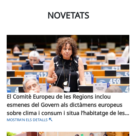
NOVETATS
El Comitè Europeu de les Regions inclou
esmenes del Govern als dictàmens europeus
sobre clima i consum i situa l’habitatge de les
MOSTRA'N ELS DETALLS
Illes al debat europeu