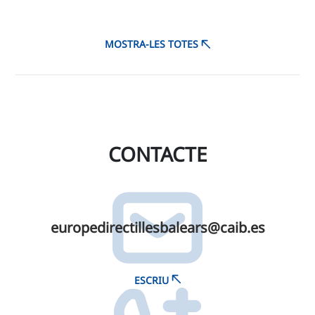
MOSTRA-LES TOTES
CONTACTE
europedirectillesbalears@​caib.​es
ESCRIU