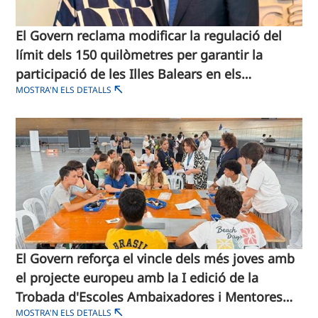
El Govern reclama modificar la regulació del
límit dels 150 quilòmetres per garantir la
participació de les Illes Balears en els
MOSTRA'N ELS DETALLS
programes Interreg de cooperació
transfronterera
El Govern reforça el vincle dels més joves amb
el projecte europeu amb la I edició de la
Trobada d'Escoles Ambaixadores i Mentores
MOSTRA'N ELS DETALLS
del Parlament Europeu de les Illes Balears