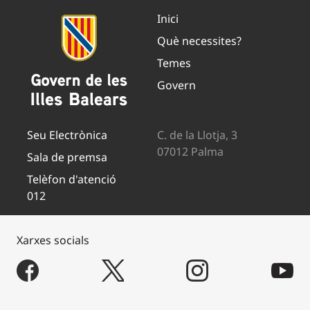
Inici
Què necessites?
Temes
Govern
Seu Electrònica
C. de la Llotja, 3
07012 Palma
Sala de premsa
Telèfon d'atenció
012
Xarxes socials