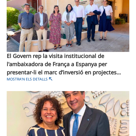
El Govern rep la visita institucional de
l'ambaixadora de França a Espanya per
presentar-li el marc d’inversió en projectes
MOSTRA'N ELS DETALLS
estratègics de les Illes Balears