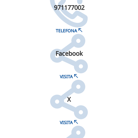
971177002
TELEFONA
Facebook
VISITA
X
VISITA