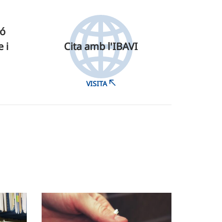
ió
 i
Cita amb l'IBAVI
VISITA