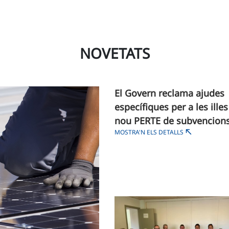
NOVETATS
El Govern reclama ajudes
específiques per a les illes
nou PERTE de subvencion
MOSTRA'N ELS DETALLS
estatals per a la construcc
industrialitzada d'habitat