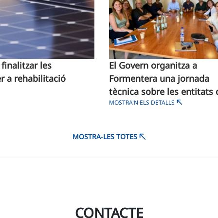
inalitzar les
El Govern organitza a
 a rehabilitació
Formentera una jornada
tècnica sobre les entitats 
MOSTRA'N ELS DETALLS
certificació urbanística (E
MOSTRA-LES TOTES
CONTACTE