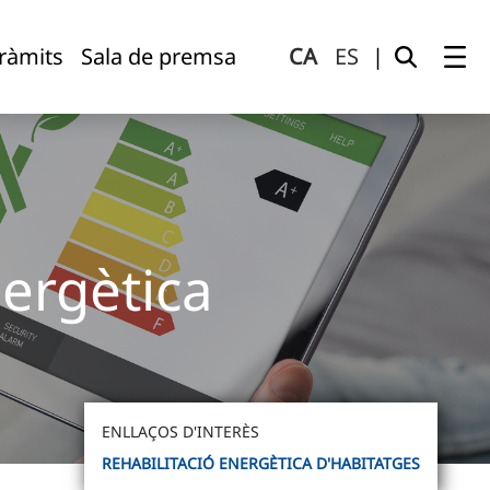
tràmits
Sala de premsa
CA
ES
|
nergètica
ENLLAÇOS D'INTERÈS
REHABILITACIÓ ENERGÈTICA D'HABITATGES