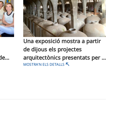
Una exposició mostra a partir
de dijous els projectes
de
arquitectònics presentats per a
MOSTRA'N ELS DETALLS
CU)
la rehabilitació des Sindicat de
Felanitx al concurs EUROPAN