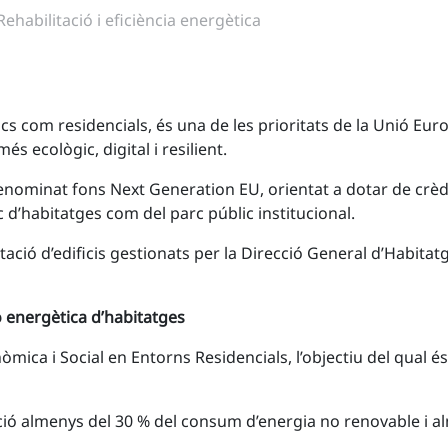
Rehabilitació i eficiència energètica
lics com residencials, és una de les prioritats de la Unió Eur
és ecològic, digital i resilient.
nominat fons Next Generation EU, orientat a dotar de crèdi
c d’habitatges com del parc públic institucional.
itació d’edificis gestionats per la Direcció General d’Habitat
ó energètica d’habitatges
òmica i Social en Entorns Residencials, l’objectiu del qual és l
ucció almenys del 30 % del consum d’energia no renovable i a