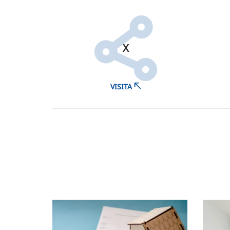
X
VISITA