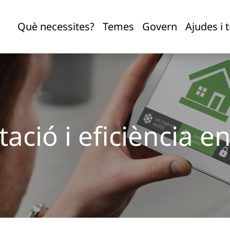
Què necessites?
Temes
Govern
Ajudes i 
tació i eficiència e