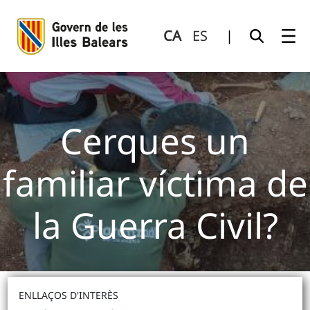
Cerques un familiar víctima de la Guerra Civil?
Salta al contingut principal
CA
ES
|
Cerques un
familiar víctima de
la Guerra Civil?
ENLLAÇOS D'INTERÈS