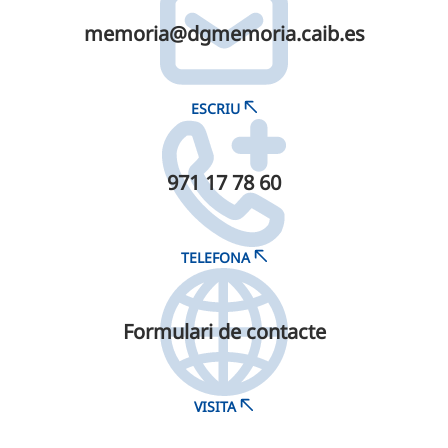
memoria@​dgmemoria.​caib.​es
ESCRIU
971 17 78 60
TELEFONA
Formulari de contacte
VISITA