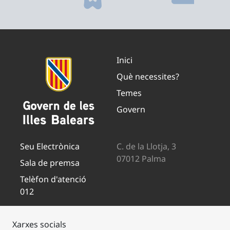
Inici
Què necessites?
Temes
Govern
Seu Electrònica
C. de la Llotja, 3
07012 Palma
Sala de premsa
Telèfon d'atenció
012
Xarxes socials