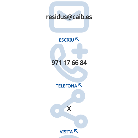
residus@​caib.​es
ESCRIU
971 17 66 84
TELEFONA
X
VISITA