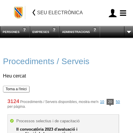
SEU ELECTRÒNICA
PERSONES
EMPRESES
ADMINISTRACIONS
Procediments / Serveis
Heu cercat
Torna a l'inici
3124
Procediments / Serveis disponibles, mostra-me'n
10
20
50
per pàgina.
Processos selectius i de capacitació
II convocatòria 2023 d'avaluació i