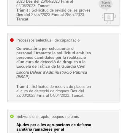
2023
Des del
25/04/2023
Fins al
Tràmit
02/05/2023.
Tancat
en línia
Tràmit
: Sol·licitud de revisió de les proves
Des del
27/07/2023
Fins al
28/07/2023.
Tancat
Processos selectius i de capacitació
Convocatòria per seleccionar el
personal i trametre la sol·licitud amb les
persones candidates per la realització
d'un curs de detecció de drogues a la
Escuela de Tráfico de la Guardia Civil
Escola Balear d'Administració Pública
(EBAP)
Tràmit
: Sol·licitud de reserva de places en
el curs de detecció de drogues
Des del
22/03/2023
Fins al
04/04/2023.
Tancat
Subvencions, ajuts, beques i premis
Ajudes per a les agrupacions de defensa
sanitària ramaderes per al