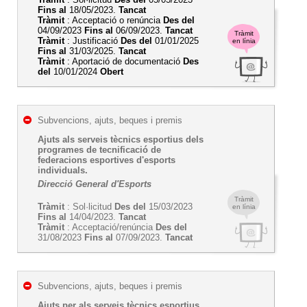
Fins al
18/05/2023.
Tancat
Tràmit
: Acceptació o renúncia
Des del
04/09/2023
Fins al
06/09/2023.
Tancat
Tràmit
Tràmit
: Justificació
Des del
01/01/2025
en línia
Fins al
31/03/2025.
Tancat
Tràmit
: Aportació de documentació
Des
del
10/01/2024
Obert
Subvencions, ajuts, beques i premis
Ajuts als serveis tècnics esportius dels
programes de tecnificació de
federacions esportives d'esports
individuals.
Direcció General d'Esports
Tràmit
Tràmit
: Sol·licitud
Des del
15/03/2023
en línia
Fins al
14/04/2023.
Tancat
Tràmit
: Acceptació/renúncia
Des del
31/08/2023
Fins al
07/09/2023.
Tancat
Subvencions, ajuts, beques i premis
Ajuts per als serveis tècnics esportius