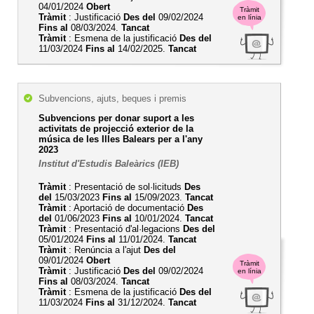
04/01/2024
Obert
Tràmit
Tràmit
: Justificació
Des del
09/02/2024
en línia
Fins al
08/03/2024.
Tancat
Tràmit
: Esmena de la justificació
Des del
11/03/2024
Fins al
14/02/2025.
Tancat
Subvencions, ajuts, beques i premis
Subvencions per donar suport a les
activitats de projecció exterior de la
música de les Illes Balears per a l'any
2023
Institut d'Estudis Baleàrics (IEB)
Tràmit
: Presentació de sol·licituds
Des
del
15/03/2023
Fins al
15/09/2023.
Tancat
Tràmit
: Aportació de documentació
Des
del
01/06/2023
Fins al
10/01/2024.
Tancat
Tràmit
: Presentació d'al·legacions
Des del
05/01/2024
Fins al
11/01/2024.
Tancat
Tràmit
: Renúncia a l'ajut
Des del
09/01/2024
Obert
Tràmit
Tràmit
: Justificació
Des del
09/02/2024
en línia
Fins al
08/03/2024.
Tancat
Tràmit
: Esmena de la justificació
Des del
11/03/2024
Fins al
31/12/2024.
Tancat