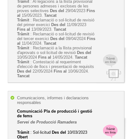
Tràmit
: Al·legacions a la llista provisional
de persones admeses i excloses de les
proves selectives
Des del
29/04/2023
Fins
al
15/05/2023.
Tancat
Tràmit
: Reclamació o sol·licitud de revisió
del primer exercici
Des del
11/09/2023
Fins al
13/09/2023.
Tancat
Tràmit
: Reclamació o sol·licitud de revisió
del tercer exercici
Des del
09/04/2024
Fins
al
11/04/2024.
Tancat
Tràmit
: Reclamació a la llista provisional
d'aprovats o sol·licitud de revisió
Des del
10/05/2024
Fins al
14/05/2024.
Tancat
Tràmit
Tràmit
: Contestació al requeriment
en línia
d'elecció de llocs i presentació de requisits
Des del
22/05/2024
Fins al
10/06/2024.
Tancat
Comunicacions, informes i declaracions
responsables
Comunicació Pla de producció i gestió
de fems
Servei de Producció Ramadera
Tràmit
Tràmit
: Sol·licitud
Des del
10/03/2023
en línia
Obert