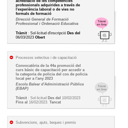
acreditació de les competències
professionals adquirides a través de
l'experiència laboral o de vies no
formals de formació
Direcció General de Formació
Tràmit
Professional i Ordenació Educativa
en línia
Tràmit
: Sol·licitud d'inscripció
Des del
06/03/2023
Obert
Processos selectius i de capacitació
Convocatòria de la 44a promoció del
curs bàsic de capacitació per accedir a
la categoria de policia del cos de policia
local per a l'any 2023
Escola Balear d'Administració Pública
Tràmit
(EBAP)
en línia
Tràmit
: Sol·licitud
Des del
10/02/2023
Fins al
16/02/2023.
Tancat
Subvencions, ajuts, beques i premis