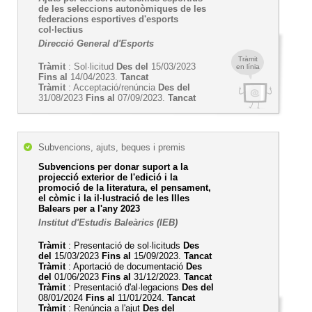
de les seleccions autonòmiques de les
federacions esportives d'esports
col·lectius
Direcció General d'Esports
Tràmit
Tràmit
: Sol·licitud
Des del
15/03/2023
en línia
Fins al
14/04/2023.
Tancat
Tràmit
: Acceptació/renúncia
Des del
31/08/2023
Fins al
07/09/2023.
Tancat
Subvencions, ajuts, beques i premis
Subvencions per donar suport a la
projecció exterior de l'edició i la
promoció de la literatura, el pensament,
el còmic i la il·lustració de les Illes
Balears per a l'any 2023
Institut d'Estudis Baleàrics (IEB)
Tràmit
: Presentació de sol·licituds
Des
del
15/03/2023
Fins al
15/09/2023.
Tancat
Tràmit
: Aportació de documentació
Des
del
01/06/2023
Fins al
31/12/2023.
Tancat
Tràmit
: Presentació d'al·legacions
Des del
08/01/2024
Fins al
11/01/2024.
Tancat
Tràmit
: Renúncia a l'ajut
Des del