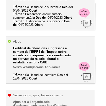
Tràmit
: Sol·licitud de la subvenció
Des del
04/04/2023
Obert
Tràmit
Tràmit
: Presentació documentació
en línia
complementària
Des del
04/04/2023
Obert
Tràmit
: Justificació de la subvenció
Des
del
04/04/2023
Obert
Altres
Certificat de retencions i ingressos a
compte de l'IRPF i de l'impost sobre
societats corresponents als rendiments
no derivats de relació laboral o
estatutària amb la CAIB
Tràmit
Servei d'Obligacions Tributàries
en línia
Tràmit
: Sol·licitud del certificat
Des del
19/04/2023
Obert
Subvencions, ajuts, beques i premis
Ajuts per a l'organització
d'esdeveniments esportius d'alt nivell