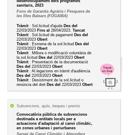
desenvolupament dels programes
sanitaris, 2023
Fons de Garantia Agrària i Pesquera de
les Illes Balears (FOGAIBA)
Tràmit
: Sol.licitud d'ajuda
Des del
22/03/2023
Fins al
28/04/2023.
Tancat
Tràmit
: Sol.licitud de pagament
Des del
22/03/2023
Obert
Tràmit
: Esmena de la sol.licitud
Des del
22/03/2023
Obert
Tràmit
: Millora o modificació voluntària de
la sol.licitud
Des del
22/03/2023
Obert
Tràmit
: Presentació de la documentació
Des del
22/03/2023
Obert
Tràmit
Tràmit
: Al.legacions en tràmit d'audiència
en línia
Des del
22/03/2023
Obert
Tràmit
: Desistiment de la sol.licitud o
renúncia del dret
Des del
22/03/2023
Obert
Subvencions, ajuts, beques i premis
Convocatòria pública de subvencions
destinada a entitats locals per a
actuacions d'adaptació al canvi climàtic,
en zones urbanes i periurbanes
Servei de Canvi Climàtic i Atmosfera