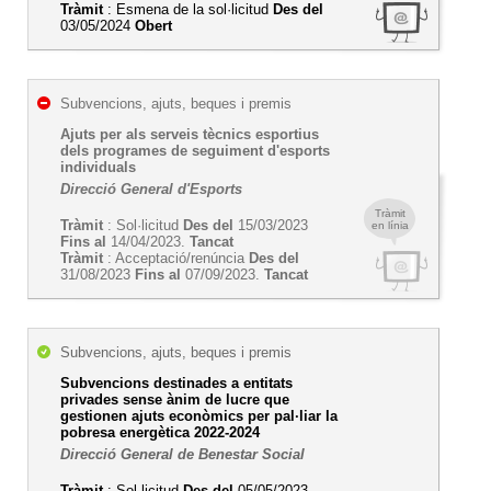
Tràmit
: Esmena de la sol·licitud
Des del
03/05/2024
Obert
Subvencions, ajuts, beques i premis
Ajuts per als serveis tècnics esportius
dels programes de seguiment d'esports
individuals
Direcció General d'Esports
Tràmit
Tràmit
: Sol·licitud
Des del
15/03/2023
en línia
Fins al
14/04/2023.
Tancat
Tràmit
: Acceptació/renúncia
Des del
31/08/2023
Fins al
07/09/2023.
Tancat
Subvencions, ajuts, beques i premis
Subvencions destinades a entitats
privades sense ànim de lucre que
gestionen ajuts econòmics per pal·liar la
pobresa energètica 2022-2024
Direcció General de Benestar Social
Tràmit
: Sol·licitud
Des del
05/05/2023