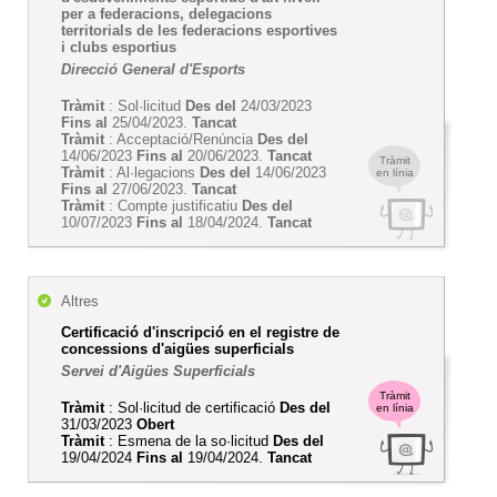
per a federacions, delegacions
territorials de les federacions esportives
i clubs esportius
Direcció General d'Esports
Tràmit
: Sol·licitud
Des del
24/03/2023
Fins al
25/04/2023.
Tancat
Tràmit
: Acceptació/Renúncia
Des del
14/06/2023
Fins al
20/06/2023.
Tancat
Tràmit
Tràmit
: Al·legacions
Des del
14/06/2023
en línia
Fins al
27/06/2023.
Tancat
Tràmit
: Compte justificatiu
Des del
10/07/2023
Fins al
18/04/2024.
Tancat
Altres
Certificació d'inscripció en el registre de
concessions d'aigües superficials
Servei d'Aigües Superficials
Tràmit
Tràmit
: Sol·licitud de certificació
Des del
en línia
31/03/2023
Obert
Tràmit
: Esmena de la so·licitud
Des del
19/04/2024
Fins al
19/04/2024.
Tancat