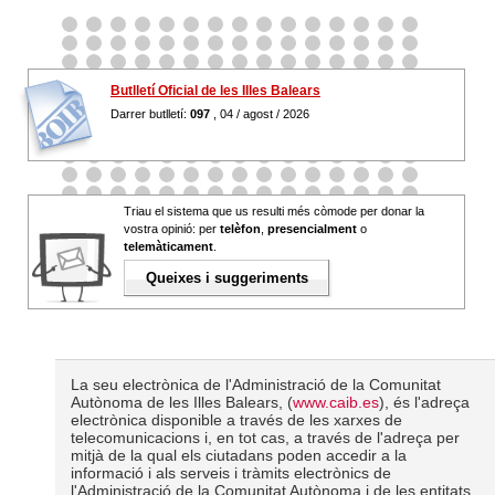
Butlletí Oficial de les Illes Balears
Darrer butlletí:
097
, 04 / agost / 2026
Triau el sistema que us resulti més còmode per donar la
vostra opinió: per
telèfon
,
presencialment
o
telemàticament
.
Queixes i suggeriments
La seu electrònica de l'Administració de la Comunitat
Autònoma de les Illes Balears, (
www.caib.es
), és l'adreça
electrònica disponible a través de les xarxes de
telecomunicacions i, en tot cas, a través de l'adreça per
mitjà de la qual els ciutadans poden accedir a la
informació i als serveis i tràmits electrònics de
l'Administració de la Comunitat Autònoma i de les entitats