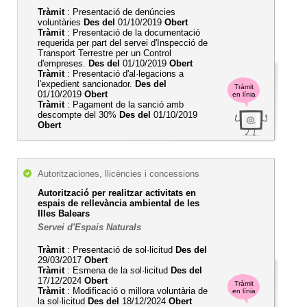
Tràmit
: Presentació de denúncies
voluntàries
Des del
01/10/2019
Obert
Tràmit
: Presentació de la documentació
requerida per part del servei d'Inspecció de
Transport Terrestre per un Control
d'empreses.
Des del
01/10/2019
Obert
Tràmit
: Presentació d'al·legacions a
l'expedient sancionador.
Des del
Tràmit
01/10/2019
Obert
en línia
Tràmit
: Pagament de la sanció amb
descompte del 30%
Des del
01/10/2019
Obert
Autoritzaciones, llicències i concessions
Autorització per realitzar activitats en
espais de rellevància ambiental de les
Illes Balears
Servei d'Espais Naturals
Tràmit
: Presentació de sol·licitud
Des del
29/03/2017
Obert
Tràmit
: Esmena de la sol·licitud
Des del
17/12/2024
Obert
Tràmit
Tràmit
: Modificació o millora voluntària de
en línia
la sol·licitud
Des del
18/12/2024
Obert