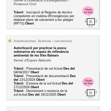
Servei d'Ordenació d'Emergències i
Protecció Civil
Tràmit
Tràmit
: Inscripció al Registre de tècnics
en línia
competents en matèria d'Emergències per
elaborar plans de salvament a les platges
(RPTS)
Obert
Autoritzaciones, llicències i concessions
Autorització per practicar la pesca
submarina als espais de rellevància
ambiental de les Illes Balears
Servei d'Espais Naturals
Tràmit
: Presentació de sol·licitud
Des del
04/04/2017
Obert
Tràmit
: Presentació de documentació
Des
del
13/12/2024
Obert
Tràmit
Tràmit
: Esmena de la sol·licitud
Des del
en línia
17/12/2024
Obert
Tràmit
: Desistiment o renúncia de la
sol·licitud
Des del
19/11/2025
Obert