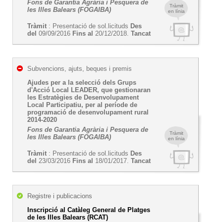
Fons de Garantia Agrària i Pesquera de
Tràmit
les Illes Balears (FOGAIBA)
en línia
Tràmit
: Presentació de sol.licituds
Des
del
09/09/2016
Fins al
20/12/2018.
Tancat
Subvencions, ajuts, beques i premis
Ajudes per a la selecció dels Grups
d'Acció Local LEADER, que gestionaran
les Estratègies de Desenvolupament
Local Participatiu, per al període de
programació de desenvolupament rural
2014-2020
Fons de Garantia Agrària i Pesquera de
Tràmit
les Illes Balears (FOGAIBA)
en línia
Tràmit
: Presentació de sol.licituds
Des
del
23/03/2016
Fins al
18/01/2017.
Tancat
Registre i publicacions
Inscripció al Catàleg General de Platges
de les Illes Balears (RCAT)