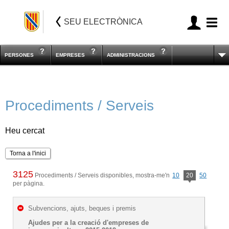
SEU ELECTRÒNICA
PERSONES
EMPRESES
ADMINISTRACIONS
Procediments / Serveis
Heu cercat
Torna a l'inici
3125
Procediments / Serveis disponibles, mostra-me'n
10
20
50
per pàgina.
Subvencions, ajuts, beques i premis
Ajudes per a la creació d'empreses de