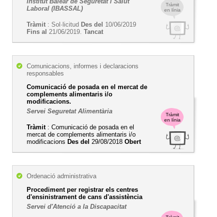
Institut Balear de Seguretat i Salut
Tràmit
Laboral (IBASSAL)
en línia
Tràmit
: Sol·licitud
Des del
10/06/2019
Fins al
21/06/2019.
Tancat
Comunicacions, informes i declaracions
responsables
Comunicació de posada en el mercat de
complements alimentaris i/o
modificacions.
Servei Seguretat Alimentària
Tràmit
en línia
Tràmit
: Comunicació de posada en el
mercat de complements alimentaris i/o
modificacions
Des del
29/08/2018
Obert
Ordenació administrativa
Procediment per registrar els centres
d'ensinistrament de cans d'assistència
Servei d'Atenció a la Discapacitat