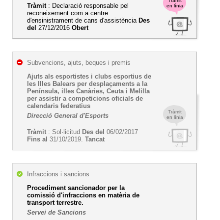
Tràmit
Tràmit
: Declaració responsable pel
en línia
reconeixement com a centre
d'ensinistrament de cans d'assistència
Des
del
27/12/2016
Obert
Subvencions, ajuts, beques i premis
Ajuts als esportistes i clubs esportius de
les Illes Balears per desplaçaments a la
Península, illes Canàries, Ceuta i Melilla
per assistir a competicions oficials de
calendaris federatius
Tràmit
Direcció General d'Esports
en línia
Tràmit
: Sol·licitud
Des del
06/02/2017
Fins al
31/10/2019.
Tancat
Infraccions i sancions
Procediment sancionador per la
comissió d'infraccions en matèria de
transport terrestre.
Servei de Sancions