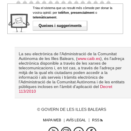
Triau el sistema que us resulti més còmode per donar la
vostra opinió: per
telèfon
,
presencialment
o
telemàticament
.
Queixes i suggeriments
La seu electrònica de l'Administració de la Comunitat
Autònoma de les Illes Balears, (
www.caib.es
), és l'adreça
electrònica disponible a través de les xarxes de
telecomunicacions i, en tot cas, a través de l'adreça per
mitjà de la qual els ciutadans poden accedir a la
informació i als serveis i tràmits electrònics de
l'Administració de la Comunitat Autònoma i de les entitats
públiques incloses en l'àmbit d'aplicació del
Decret
113/2010
© GOVERN DE LES ILLES BALEARS
MAPA WEB
AVÍS LEGAL
RSS