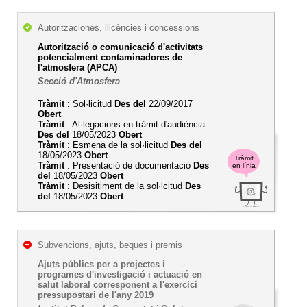
Autoritzaciones, llicències i concessions
Autorització o comunicació d'activitats
potencialment contaminadores de
l'atmosfera (APCA)
Secció d'Atmosfera
Tràmit
: Sol·licitud
Des del
22/09/2017
Obert
Tràmit
: Al·legacions en tràmit d'audiència
Des del
18/05/2023
Obert
Tràmit
: Esmena de la sol·licitud
Des del
18/05/2023
Obert
Tràmit
Tràmit
: Presentació de documentació
Des
en línia
del
18/05/2023
Obert
Tràmit
: Desisitiment de la sol·lcitud
Des
del
18/05/2023
Obert
Subvencions, ajuts, beques i premis
Ajuts públics per a projectes i
programes d'investigació i actuació en
salut laboral corresponent a l'exercici
pressupostari de l'any 2019