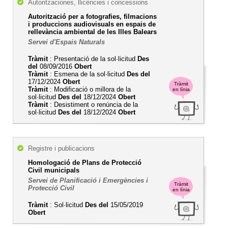
Autoritzaciones, llicències i concessions
Autorització per a fotografies, filmacions
i produccions audiovisuals en espais de
rellevància ambiental de les Illes Balears
Servei d'Espais Naturals
Tràmit
: Presentació de la sol·licitud
Des
del
08/09/2016
Obert
Tràmit
: Esmena de la sol·licitud
Des del
17/12/2024
Obert
Tràmit
Tràmit
: Modificació o millora de la
en línia
sol·licitud
Des del
18/12/2024
Obert
Tràmit
: Desistiment o renúncia de la
sol·licitud
Des del
18/12/2024
Obert
Registre i publicacions
Homologació de Plans de Protecció
Civil municipals
Servei de Planificació i Emergències i
Tràmit
Protecció Civil
en línia
Tràmit
: Sol·licitud
Des del
15/05/2019
Obert