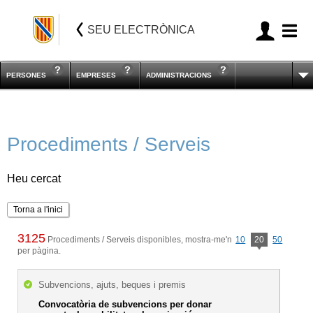
SEU ELECTRÒNICA
PERSONES
EMPRESES
ADMINISTRACIONS
Procediments / Serveis
Heu cercat
Torna a l'inici
3125
Procediments / Serveis disponibles, mostra-me'n
10
20
50
per pàgina.
Subvencions, ajuts, beques i premis
Convocatòria de subvencions per donar