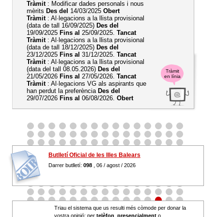
Tràmit
: Modificar dades personals i nous
mèrits
Des del
14/03/2025
Obert
Tràmit
: Al·legacions a la llista provisional
(data de tall 16/09/2025)
Des del
19/09/2025
Fins al
25/09/2025.
Tancat
Tràmit
: Al·legacions a la llista provisional
(data de tall 18/12/2025)
Des del
23/12/2025
Fins al
31/12/2025.
Tancat
Tràmit
: Al·legacions a la llista provisional
(data del tall 08.05.2026)
Des del
Tràmit
21/05/2026
Fins al
27/05/2026.
Tancat
en línia
Tràmit
: Al·legacions VG als aspirants que
han perdut la preferència
Des del
29/07/2026
Fins al
06/08/2026.
Obert
Butlletí Oficial de les Illes Balears
Darrer butlletí:
098
, 06 / agost / 2026
Triau el sistema que us resulti més còmode per donar la
vostra opinió: per
telèfon
,
presencialment
o