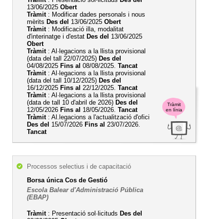
13/06/2025
Obert
Tràmit
: Modificar dades personals i nous
mèrits
Des del
13/06/2025
Obert
Tràmit
: Modificació illa, modalitat
d'interinatge i d'estat
Des del
13/06/2025
Obert
Tràmit
: Al·legacions a la llista provisional
(data del tall 22/07/2025)
Des del
04/08/2025
Fins al
08/08/2025.
Tancat
Tràmit
: Al·legacions a la llista provisional
(data del tall 10/12/2025)
Des del
16/12/2025
Fins al
22/12/2025.
Tancat
Tràmit
: Al·legacions a la llista provisional
(data de tall 10 d'abril de 2026)
Des del
Tràmit
12/05/2026
Fins al
18/05/2026.
Tancat
en línia
Tràmit
: Al.legacions a l'actualització d'ofici
Des del
15/07/2026
Fins al
23/07/2026.
Tancat
Processos selectius i de capacitació
Borsa única Cos de Gestió
Escola Balear d'Administració Pública
(EBAP)
Tràmit
: Presentació sol·licituds
Des del