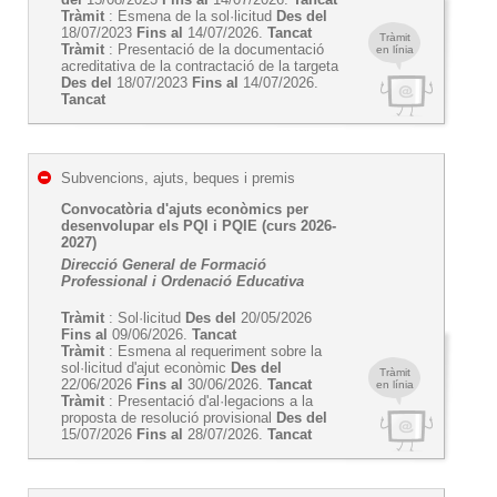
Tràmit
: Esmena de la sol·licitud
Des del
18/07/2023
Fins al
14/07/2026.
Tancat
Tràmit
Tràmit
: Presentació de la documentació
en línia
acreditativa de la contractació de la targeta
Des del
18/07/2023
Fins al
14/07/2026.
Tancat
Subvencions, ajuts, beques i premis
Convocatòria d'ajuts econòmics per
desenvolupar els PQI i PQIE (curs 2026-
2027)
Direcció General de Formació
Professional i Ordenació Educativa
Tràmit
: Sol·licitud
Des del
20/05/2026
Fins al
09/06/2026.
Tancat
Tràmit
: Esmena al requeriment sobre la
sol·licitud d'ajut econòmic
Des del
Tràmit
22/06/2026
Fins al
30/06/2026.
Tancat
en línia
Tràmit
: Presentació d'al·legacions a la
proposta de resolució provisional
Des del
15/07/2026
Fins al
28/07/2026.
Tancat