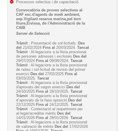
Processos selectius i de capacitació
Convocatòria de proves selectives al
CAF esc.d'agents de medi ambient,
esp.Vigilant reserva marina,pel torn
lliure,Eivissa, de l'Administració de la
CAIB
Servei de Selecció
Tràmit
: Presentació de sol·licituds.
Des
del
21/02/2024
Fins al
20/03/2024.
Tancat
Tràmit
: Al·legacions a la llista provsional
de persones admeses i excloses
Des del
29/07/2024
Fins al
09/08/2024.
Tancat
Tràmit
: Al·legacions a la llista provisional
de notes i sol·licitud de revisio del primer
exercici
Des del
27/02/2025
Fins al
03/03/2025.
Tancat
Tràmit
: Al·legacions a la llista provisional
d'aprovats del segon exercici
Des del
24/10/2025
Fins al
28/10/2025.
Tancat
Tràmit
: Al·legacions a la llista provisional
d´aprovats de la fase oposició
Des del
22/12/2025
Fins al
24/12/2025.
Tancat
Tràmit
: Contestació al requeriment per
al·legar/acreditar mèrits
Des del
14/01/2026
Fins al
28/01/2026.
Tancat
Tràmit
: Al·legacions a la llista provisional
de valoració de mèrits
Des del
17/02/2026
Fins al
19/02/2026.
Tancat