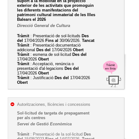
suport a la mobilitat en la projecció
exterior de les activitats que promoguin
les diferents manifestacions del
patrimoni cultural immaterial de les Illes
Balears el 2026
Direcció General de Cultura
Tràmit
: Presentació de sol·licituds
Des
del
17/04/2026
Fins al
30/06/2026.
Tancat
Tràmit
: Presentació documentació
addicional
Des del
17/04/2026
Obert
Tràmit
: esmena de sol·licitud
Des del
17/04/2026
Obert
Tràmit
: Acceptació, renúncia o
Tràmit
presentació d'al·legacions
Des del
en línia
17/04/2026
Obert
Tràmit
: Justificació
Des del
17/04/2026
Obert
Autoritzaciones, llicències i concessions
Sol·licitud de targeta de prepagament
per als centres
Servei de Gestió Econòmica
Tràmit
: Presentació de la sol·licitud
Des
del
15/08/2023
Fins al
14/07/2026.
Tancat