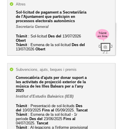
Altres
Sol·licitud de pagament a Secretari/ària
de l'Ajuntament que participin en
processos electorals autonòmics
Secretaria General
Tràmit
Tràmit
: Sol·licitud
Des del
13/07/2026
en línia
Obert
Tràmit
: Esmena de la sol·licitud
Des del
13/07/2026
Obert
Subvencions, ajuts, beques i premis
Convocatòria d'ajuts per donar suport a
les activitats de projecció exterior de la
música de les Illes Balears per a l'any
2025
Institut d'Estudis Baleàrics (IEB)
Tràmit
: Presentació de sol·licituds
Des
del
10/03/2025
Fins al
05/09/2025.
Tancat
Tràmit
: Esmena de la sol·licitud - 1r
període
Des del
23/06/2025
Fins al
04/07/2025.
Tancat
Tràmit
: Al·legacions a l'informe provisional