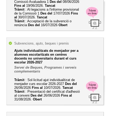
Comissió Avaluadora 1
Des del
08/06/2026
Fins al
19/06/2026.
Tancat
Tràmit
: Al·legacions a l'informe provisional
Tràmit
de la Comissió 1
Des del
17/07/2026
Fins
en línia
al
30/07/2026.
Tancat
Tràmit
: Acceptació de la subvenció o
renúncia
Des del
16/07/2026
Obert
Subvencions, ajuts, beques i premis
Ajuts individualitzats de menjador per a
alumnes escolaritzats en centres
docents no universitaris durant el curs
escolar 2026-2027
Servei de Beques, Programes i serveis
complementaris
Tràmit
: Sol·licitud ajut individualitzat de
menjador curs escolar 2026-2027
Des del
Tràmit
26/06/2026
Fins al
10/07/2026.
Tancat
en línia
Tràmit
: Presentació del certificat d'adhesió
al conveni
Des del
26/06/2026
Fins al
31/08/2026.
Obert