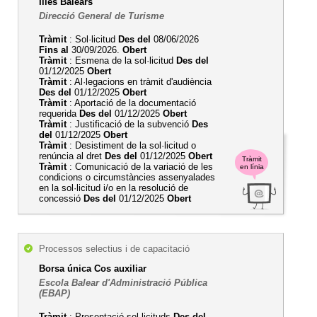
Illes Balears
Direcció General de Turisme
Tràmit
: Sol·licitud
Des del
08/06/2026
Fins al
30/09/2026.
Obert
Tràmit
: Esmena de la sol·licitud
Des del
01/12/2025
Obert
Tràmit
: Al·legacions en tràmit d'audiència
Des del
01/12/2025
Obert
Tràmit
: Aportació de la documentació
requerida
Des del
01/12/2025
Obert
Tràmit
: Justificació de la subvenció
Des
del
01/12/2025
Obert
Tràmit
: Desistiment de la sol·licitud o
renúncia al dret
Des del
01/12/2025
Obert
Tràmit
Tràmit
: Comunicació de la variació de les
en línia
condicions o circumstàncies assenyalades
en la sol·licitud i/o en la resolució de
concessió
Des del
01/12/2025
Obert
Processos selectius i de capacitació
Borsa única Cos auxiliar
Escola Balear d'Administració Pública
(EBAP)
Tràmit
: Presentació sol·licituds
Des del