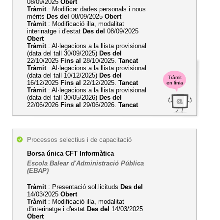
08/09/2025
Obert
Tràmit
: Modificar dades personals i nous
mèrits
Des del
08/09/2025
Obert
Tràmit
: Modificació illa, modalitat
interinatge i d'estat
Des del
08/09/2025
Obert
Tràmit
: Al·legacions a la llista provisional
(data del tall 30/09/2025)
Des del
22/10/2025
Fins al
28/10/2025.
Tancat
Tràmit
: Al·legacions a la llista provisional
(data del tall 10/12/2025)
Des del
Tràmit
16/12/2025
Fins al
22/12/2025.
Tancat
en línia
Tràmit
: Al·legacions a la llista provisional
(data del tall 30/05/2026)
Des del
22/06/2026
Fins al
29/06/2026.
Tancat
Processos selectius i de capacitació
Borsa única CFT Informàtica
Escola Balear d'Administració Pública
(EBAP)
Tràmit
: Presentació sol.licituds
Des del
14/03/2025
Obert
Tràmit
: Modificació illa, modalitat
d'interinatge i d'estat
Des del
14/03/2025
Obert