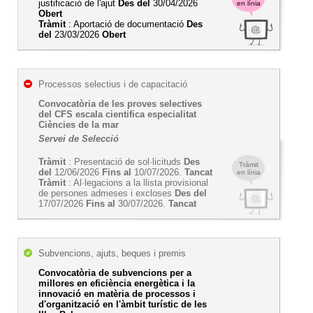
justificació de l'ajut
Des del
30/04/2026
en línia
Obert
Tràmit
: Aportació de documentació
Des
del
23/03/2026
Obert
Processos selectius i de capacitació
Convocatòria de les proves selectives
del CFS escala cientifica especialitat
Ciències de la mar
Servei de Selecció
Tràmit
: Presentació de sol·licituds
Des
Tràmit
del
12/06/2026
Fins al
10/07/2026.
Tancat
en línia
Tràmit
: Al·legacions a la llista provisional
de persones admeses i excloses
Des del
17/07/2026
Fins al
30/07/2026.
Tancat
Subvencions, ajuts, beques i premis
Convocatòria de subvencions per a
millores en eficiència energètica i la
innovació en matèria de processos i
d'organització en l'àmbit turístic de les