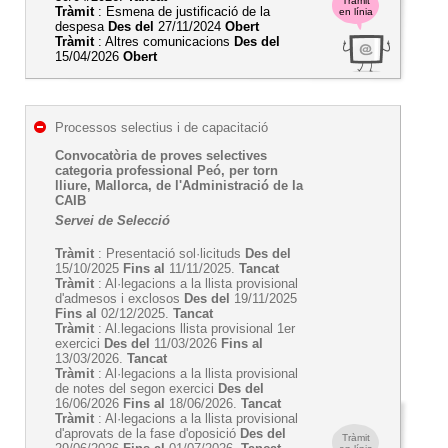
Tràmit
Tràmit
: Esmena de justificació de la
en línia
despesa
Des del
27/11/2024
Obert
Tràmit
: Altres comunicacions
Des del
15/04/2026
Obert
Processos selectius i de capacitació
Convocatòria de proves selectives
categoria professional Peó, per torn
lliure, Mallorca, de l'Administració de la
CAIB
Servei de Selecció
Tràmit
: Presentació sol·licituds
Des del
15/10/2025
Fins al
11/11/2025.
Tancat
Tràmit
: Al·legacions a la llista provisional
d'admesos i exclosos
Des del
19/11/2025
Fins al
02/12/2025.
Tancat
Tràmit
: Al.legacions llista provisional 1er
exercici
Des del
11/03/2026
Fins al
13/03/2026.
Tancat
Tràmit
: Al·legacions a la llista provisional
de notes del segon exercici
Des del
16/06/2026
Fins al
18/06/2026.
Tancat
Tràmit
: Al·legacions a la llista provisional
d'aprovats de la fase d'oposició
Des del
Tràmit