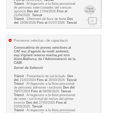
Tràmit
: Al·legacions a la llista provisional
de persones seleccionades del concurs
Tràmit
oposició
Des del
17/04/2026
Fins al
en línia
21/04/2026.
Tancat
Tràmit
: Oferiment de llocs de feina
Des
del
10/06/2026
Fins al
01/07/2026.
Tancat
Processos selectius i de capacitació
Convocatòria de proves selectives al
CAF esc.d'agents de medi ambient,
esp.Vigilant reserva marina,pel torn
lliure,Mallorca, de l'Administració de la
CAIB
Servei de Selecció
Tràmit
: Presentació de sol·licituds.
Des
del
21/02/2024
Fins al
20/03/2024.
Tancat
Tràmit
: Al·legacions a la llista provsional
de persones admeses i excloses
Des del
29/07/2024
Fins al
09/08/2024.
Tancat
Tràmit
: Al·legacions a la llista provisional
de notes i sol·licitud de revisio del primer
exercici
Des del
27/02/2025
Fins al
03/03/2025.
Tancat
Tràmit
: Al·legacions a la llista provisional