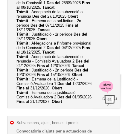
de la Comissió 1
Des del
25/09/2025
Fins
al
08/10/2025.
Tancat
Tràmit
: Acceptació de la subvenció o
renúncia
Des del
27/10/2025
Obert
Tràmit
: Esmena de la sol·licitud - 2n
període
Des del
07/11/2025
Fins al
18/11/2025.
Tancat
Tràmit
: Justificació - 1r període
Des del
25/11/2025
Obert
Tràmit
: Al·legacions a l'informe provisional
de la Comissió 2
Des del
04/12/2025
Fins
al
18/12/2025.
Tancat
Tràmit
: Acceptació de la subvenció o
renúncia - Comissió Avaluadora 2
Des del
24/12/2025
Fins al
12/01/2026.
Tancat
Tràmit
: Justificació - 2n període
Des del
19/01/2026
Fins al
15/10/2026.
Obert
Tràmit
: Esmena de la justificació -
Comissió Avaluadora 1
Des del
12/02/2026
Tràmit
Fins al
31/12/2026.
Obert
en línia
Tràmit
: Esmena de la justificació -
Comissió Avaluadora 2
Des del
01/05/2026
Fins al
31/12/2027.
Obert
Subvencions, ajuts, beques i premis
Convocatòria d'ajuts per a actuacions de