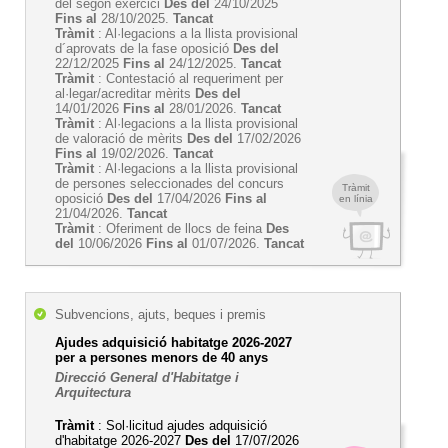
del segon exercici
Des del
24/10/2025
Fins al
28/10/2025.
Tancat
Tràmit
: Al·legacions a la llista provisional
d´aprovats de la fase oposició
Des del
22/12/2025
Fins al
24/12/2025.
Tancat
Tràmit
: Contestació al requeriment per
al·legar/acreditar mèrits
Des del
14/01/2026
Fins al
28/01/2026.
Tancat
Tràmit
: Al·legacions a la llista provisional
de valoració de mèrits
Des del
17/02/2026
Fins al
19/02/2026.
Tancat
Tràmit
: Al·legacions a la llista provisional
de persones seleccionades del concurs
Tràmit
oposició
Des del
17/04/2026
Fins al
en línia
21/04/2026.
Tancat
Tràmit
: Oferiment de llocs de feina
Des
del
10/06/2026
Fins al
01/07/2026.
Tancat
Subvencions, ajuts, beques i premis
Ajudes adquisició habitatge 2026-2027
per a persones menors de 40 anys
Direcció General d'Habitatge i
Arquitectura
Tràmit
: Sol·licitud ajudes adquisició
d'habitatge 2026-2027
Des del
17/07/2026