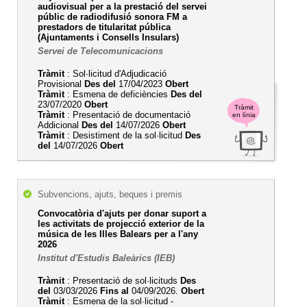
audiovisual per a la prestació del servei
públic de radiodifusió sonora FM a
prestadors de titularitat pública
(Ajuntaments i Consells Insulars)
Servei de Telecomunicacions
Tràmit
: Sol·licitud d'Adjudicació
Provisional
Des del
17/04/2023
Obert
Tràmit
: Esmena de deficiències
Des del
23/07/2020
Obert
Tràmit
Tràmit
: Presentació de documentació
en línia
Addicional
Des del
14/07/2026
Obert
Tràmit
: Desistiment de la sol·licitud
Des
del
14/07/2026
Obert
Subvencions, ajuts, beques i premis
Convocatòria d'ajuts per donar suport a
les activitats de projecció exterior de la
música de les Illes Balears per a l'any
2026
Institut d'Estudis Baleàrics (IEB)
Tràmit
: Presentació de sol·licituds
Des
del
03/03/2026
Fins al
04/09/2026.
Obert
Tràmit
: Esmena de la sol·licitud -