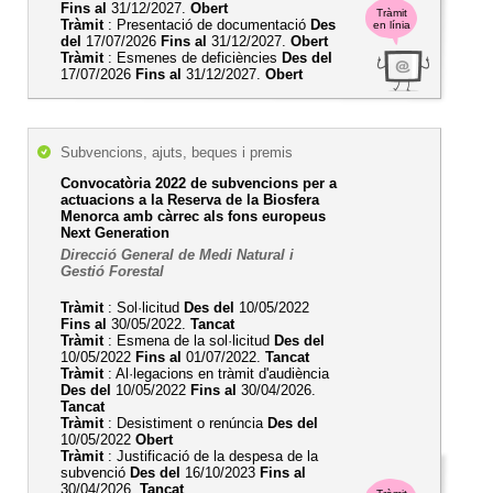
Fins al
31/12/2027.
Obert
Tràmit
Tràmit
: Presentació de documentació
Des
en línia
del
17/07/2026
Fins al
31/12/2027.
Obert
Tràmit
: Esmenes de deficiències
Des del
17/07/2026
Fins al
31/12/2027.
Obert
Subvencions, ajuts, beques i premis
Convocatòria 2022 de subvencions per a
actuacions a la Reserva de la Biosfera
Menorca amb càrrec als fons europeus
Next Generation
Direcció General de Medi Natural i
Gestió Forestal
Tràmit
: Sol·licitud
Des del
10/05/2022
Fins al
30/05/2022.
Tancat
Tràmit
: Esmena de la sol·licitud
Des del
10/05/2022
Fins al
01/07/2022.
Tancat
Tràmit
: Al·legacions en tràmit d'audiència
Des del
10/05/2022
Fins al
30/04/2026.
Tancat
Tràmit
: Desistiment o renúncia
Des del
10/05/2022
Obert
Tràmit
: Justificació de la despesa de la
subvenció
Des del
16/10/2023
Fins al
30/04/2026.
Tancat