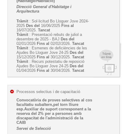
(Habitatge/Habitació)
Direcció General d'Habitatge i
Arquitectura
Tràmit
: Sol·licitud Bo Lloguer Jove 2024-
2025
Des del
16/06/2025
Fins al
16/07/2025.
Tancat
Tràmit
: Presentació rebuts de juliol a
desembre de 2025 - BAJ
Des del
02/01/2026
Fins al
02/02/2026.
Tancat
Tràmit
: Esmenes de deficiències de les
Ajudes Bo Lloguer Jove 24-25
Des del
Tràmit
15/12/2025
Fins al
30/12/2025.
Tancat
en línia
Tràmit
: Recurs potestatiu de reposició
Ajudes Bo Lloguer Jove 24-25
Des del
01/04/2026
Fins al
30/04/2026.
Tancat
Processos selectius i de capacitació
Convocatòria de proves selectives al cos
facultatiu subaltern,pel torn lliure
esp.Auxiliar de suport corresponent a la
reserva del 2% per a persones amb
discapacitat de l'administració de la
CAIB
Servei de Selecció