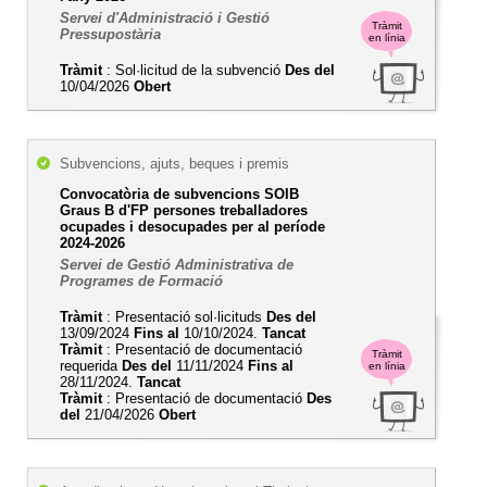
Servei d'Administració i Gestió
Tràmit
Pressupostària
en línia
Tràmit
: Sol·licitud de la subvenció
Des del
10/04/2026
Obert
Subvencions, ajuts, beques i premis
Convocatòria de subvencions SOIB
Graus B d'FP persones treballadores
ocupades i desocupades per al període
2024-2026
Servei de Gestió Administrativa de
Programes de Formació
Tràmit
: Presentació sol·licituds
Des del
13/09/2024
Fins al
10/10/2024.
Tancat
Tràmit
: Presentació de documentació
Tràmit
requerida
Des del
11/11/2024
Fins al
en línia
28/11/2024.
Tancat
Tràmit
: Presentació de documentació
Des
del
21/04/2026
Obert