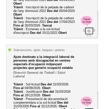
Obert
Tràmit
: Inscripció de la petjada de carboni
de l'any d'emissió 2022
Des del
05/04/2024
Obert
Tràmit
: Inscripció de la petjada de carboni
Tràmit
de l'any d'emissió 2021
Des del
17/04/2023
en línia
Fins al
26/03/2026.
Tancat
Tràmit
: Esmenes a la sol·licitud
d'inscripció
Des del
15/11/2022
Obert
Subvencions, ajuts, beques i premis
Ajuts destinats a la integració laboral de
persones amb discapacitat en centres
especials d'ocupació mitjançant
projectes que generin ocupació estable
Direcció General de Treball i Salut
Laboral
Tràmit
: Sol·licitud
Des del
31/03/2026
Fins al
04/09/2026.
Obert
Tràmit
: Justificació
Des del
31/03/2026
Fins al
18/12/2026.
Obert
Tràmit
: Presentació de documentació
Tràmit
complementària a la sol·licitud
Des del
en línia
31/03/2026
Fins al
31/12/2026.
Obert