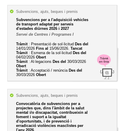
Subvencions, ajuts, beques i premis
Subvencions per a l'adquisició vehicles
de transport adaptat per serveis
d'estades diürnes 2026 i 2027
Servei de Centres i Programes I
Tràmit
: Presentació de sol·licitud
Des del
14/01/2026
Fins al
15/06/2026.
Tancat
Tràmit
: Esmena de la sol·licitud
Des del
04/02/2026
Obert
Tràmit
Tràmit
: Al·legacions
Des del
30/03/2026
en línia
Obert
Tràmit
: Acceptació / renúncia
Des del
30/03/2026
Obert
Subvencions, ajuts, beques i premis
Convocatòria de subvencions per a
projectes que, dins l'àmbit de la salut
mental i/o discapacitat, contribueixin al
foment i suport a la igualtat
d'oportunitats, i de prevenció i
erradicació violències masclistes per
l'any 2026