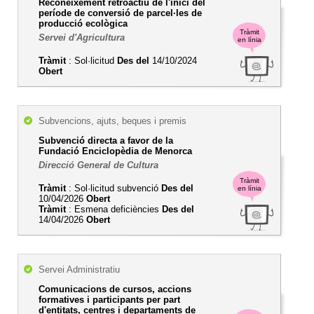
Reconeixement retroactiu de l'inici del
període de conversió de parcel·les de
producció ecològica
Tràmit
Servei d'Agricultura
en línia
Tràmit
: Sol·licitud
Des del
14/10/2024
Obert
Subvencions, ajuts, beques i premis
Subvenció directa a favor de la
Fundació Enciclopèdia de Menorca
Direcció General de Cultura
Tràmit
Tràmit
: Sol·licitud subvenció
Des del
en línia
10/04/2026
Obert
Tràmit
: Esmena deficiències
Des del
14/04/2026
Obert
Servei Administratiu
Comunicacions de cursos, accions
formatives i participants per part
d'entitats, centres i departaments de