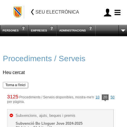
SEU ELECTRÒNICA
PERSONES
EMPRESES
ADMINISTRACIONS
Procediments / Serveis
Heu cercat
Torna a l'inici
3125
Procediments / Serveis disponibles, mostra-me'n
10
20
50
per pàgina.
Subvencions, ajuts, beques i premis
Subvenció Bo Lloguer Jove 2024-2025