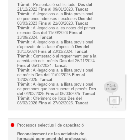
Tràmit
: Presentació sol·licituds.
Des del
21/12/2022
Fins al
09/01/2023.
Tancat
Tràmit
: Al·legacions a la llista provisional
de persones admeses i excloses
Des del
08/03/2023
Fins al
21/03/2023.
Tancat
Tràmit
: Al·legacions a les notes del primer
exercici
Des del
11/09/2024
Fins al
13/09/2024.
Tancat
Tràmit
: Al·legacions a la llista provisional
d'aprovats de la fase d'oposició
Des del
18/11/2024
Fins al
20/11/2024.
Tancat
Tràmit
: Contestació al requeriment per a la
acreditació dels mèrits
Des del
26/11/2024
Fins al
05/12/2024.
Tancat
Tràmit
: Al·legacions a la llista provisional
de mèrits
Des del
11/02/2025
Fins al
13/02/2025.
Tancat
Tràmit
: Al·legacions a la llista provisional
Tràmit
de persones que han superat el procés
Des
en línia
del
04/03/2025
Fins al
06/03/2025.
Tancat
Tràmit
: Oferiment de llocs
Des del
08/02/2026
Fins al
27/02/2026.
Tancat
Processos selectius i de capacitació
Reconeixement de les activitats de
formació permanent del professorat