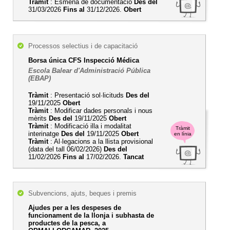
Tràmit
: Esmena de documentació
Des del
31/03/2026
Fins al
31/12/2026.
Obert
Processos selectius i de capacitació
Borsa única CFS Inspecció Médica
Escola Balear d'Administració Pública
(EBAP)
Tràmit
: Presentació sol·licituds
Des del
19/11/2025
Obert
Tràmit
: Modificar dades personals i nous
mèrits
Des del
19/11/2025
Obert
Tràmit
: Modificació illa i modalitat
Tràmit
interinatge
Des del
19/11/2025
Obert
en línia
Tràmit
: Al·legacions a la llista provisional
(data del tall 06/02/2026)
Des del
11/02/2026
Fins al
17/02/2026.
Tancat
Subvencions, ajuts, beques i premis
Ajudes per a les despeses de
funcionament de la llonja i subhasta de
productes de la pesca, a