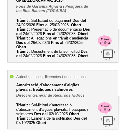
OPMALLORCAMAR. 2025
Fons de Garantia Agrària i Pesquera de
les Illes Balears (FOGAIBA)
Tràmit
: Sol.licitud de pagament
Des del
24/02/2026
Fins al
25/02/2028.
Obert
Tràmit
: Presentació de documentació
Des
del
24/02/2026
Fins al
24/02/2033.
Obert
Tràmit
: Al.legacions en tràmit d'audiència
Tràmit
Des del
26/02/2026
Fins al
26/02/2035.
en línia
Obert
Tràmit
: Desestiment de la sol.licitud
Des
del
24/02/2026
Fins al
24/02/2033.
Obert
Autoritzaciones, llicències i concessions
Autorització d'abocament d'aigües
pluvials, freàtiques i salmorres
Direcció General de Recursos Hídrics
Tràmit
: Sol·licitud d'autorització
Tràmit
d'abocament d'aigües pluvials, freàtiques i
en línia
salmorres
Des del
02/10/2025
Obert
Tràmit
: Esmena de la sol·licitud
Des del
07/10/2025
Obert