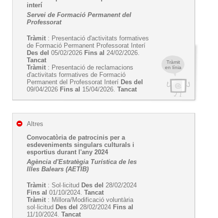
interí
Servei de Formació Permanent del
Professorat
Tràmit
: Presentació d'activitats formatives
de Formació Permanent Professorat Interí
Des del
05/02/2026
Fins al
24/02/2026.
Tancat
Tràmit
Tràmit
: Presentació de reclamacions
en línia
d'activitats formatives de Formació
Permanent del Professorat Interí
Des del
09/04/2026
Fins al
15/04/2026.
Tancat
Altres
Convocatòria de patrocinis per a
esdeveniments singulars culturals i
esportius durant l'any 2024
Agència d'Estratègia Turística de les
Illes Balears (AETIB)
Tràmit
: Sol·licitud
Des del
28/02/2024
Fins al
01/10/2024.
Tancat
Tràmit
: Millora/Modificació voluntària
sol·licitud
Des del
28/02/2024
Fins al
11/10/2024.
Tancat