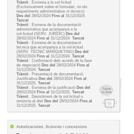
Tràmit
: Esmena a la sol·licitud
(Exclusivament sobre el formulari, no els
requeriments adminisitratius ni tècnics)
Des del
28/02/2024
Fins al
31/12/2024.
Tancat
Tràmit
: Esmena de la documentació
administrativa que acompanya a la
sol·licitud (SERV. JURÍDIC)
Des del
28/02/2024
Fins al
31/12/2024.
Tancat
Tràmit
: Esmena de la documentació
tècnica que acompanya a la sol·licitud
(SERV. TÈCNIC MÀRQUETING)
Des del
28/02/2024
Fins al
31/12/2024.
Tancat
Tràmit
: Confirmació dels acords de la fase
de negociació
Des del
28/02/2024
Fins al
31/12/2024.
Tancat
Tràmit
: Presentació de documentació
Justificativa
Des del
28/02/2024
Fins al
31/12/2025.
Tancat
Tràmit
: Esmena de la justificació
Des del
Tràmit
28/02/2024
Fins al
31/12/2025.
Tancat
en línia
Tràmit
: Desistiment de la sol·licitud o
renúncia al dret
Des del
28/02/2024
Fins al
31/12/2025.
Tancat
Autoritzaciones, llicències i concessions