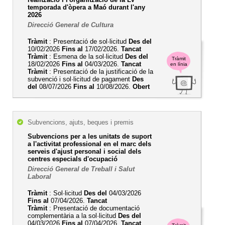
temporada d'òpera a Maó durant l'any
2026
Direcció General de Cultura
Tràmit
: Presentació de sol·licitud
Des del
10/02/2026
Fins al
17/02/2026.
Tancat
Tràmit
: Esmena de la sol·licitud
Des del
Tràmit
18/02/2026
Fins al
04/03/2026.
Tancat
en línia
Tràmit
: Presentació de la justificació de la
subvenció i sol·licitud de pagament
Des
del
08/07/2026
Fins al
10/08/2026.
Obert
Subvencions, ajuts, beques i premis
Subvencions per a les unitats de suport
a l'activitat professional en el marc dels
serveis d'ajust personal i social dels
centres especials d'ocupació
Direcció General de Treball i Salut
Laboral
Tràmit
: Sol·licitud
Des del
04/03/2026
Fins al
07/04/2026.
Tancat
Tràmit
: Presentació de documentació
complementària a la sol·licitud
Des del
04/03/2026
Fins al
07/04/2026.
Tancat