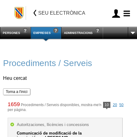
SEU ELECTRÒNICA
PERSONES
EMPRESES
ADMINISTRACIONS
Procediments / Serveis
Heu cercat
Torna a l'inici
1659
Procediments / Serveis disponibles, mostra-me'n
10
20
50
per pàgina.
Autoritzaciones, llicències i concessions
Comunicació de modificació de la