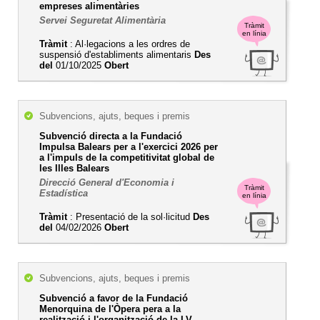
empreses alimentàries
Servei Seguretat Alimentària
Tràmit
en línia
Tràmit
: Al·legacions a les ordres de
suspensió d'establiments alimentaris
Des
del
01/10/2025
Obert
Subvencions, ajuts, beques i premis
Subvenció directa a la Fundació
Impulsa Balears per a l'exercici 2026 per
a l'impuls de la competitivitat global de
les Illes Balears
Direcció General d'Economia i
Tràmit
Estadística
en línia
Tràmit
: Presentació de la sol·licitud
Des
del
04/02/2026
Obert
Subvencions, ajuts, beques i premis
Subvenció a favor de la Fundació
Menorquina de l'Òpera pera a la
realització i l'organització de la LV