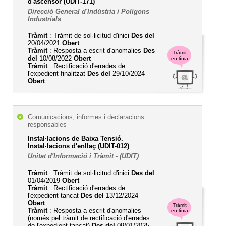
d'ascensor (UDIT-171)
Direcció General d'Indústria i Polígons
Industrials
Tràmit
: Tràmit de sol·licitud d'inici
Des del
20/04/2021
Obert
Tràmit
: Resposta a escrit d'anomalies
Des
Tràmit
del
10/08/2022
Obert
en línia
Tràmit
: Rectificació d'errades de
l'expedient finalitzat
Des del
29/10/2024
Obert
Comunicacions, informes i declaracions
responsables
Instal·lacions de Baixa Tensió.
Instal·lacions d'enllaç (UDIT-012)
Unitat d'Informació i Tràmit - (UDIT)
Tràmit
: Tràmit de sol·licitud d'inici
Des del
01/04/2019
Obert
Tràmit
: Rectificació d'errades de
l'expedient tancat
Des del
13/12/2024
Obert
Tràmit
Tràmit
: Resposta a escrit d'anomalies
en línia
(només pel tràmit de rectificació d'errades
de l'expedient tancat)
Des del
09/01/2025