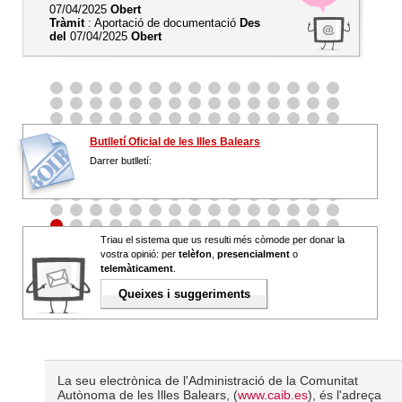
07/04/2025
Obert
Tràmit
: Aportació de documentació
Des
del
07/04/2025
Obert
Butlletí Oficial de les Illes Balears
Darrer butlletí:
Triau el sistema que us resulti més còmode per donar la
vostra opinió: per
telèfon
,
presencialment
o
telemàticament
.
Queixes i suggeriments
La seu electrònica de l'Administració de la Comunitat
Autònoma de les Illes Balears, (
www.caib.es
), és l'adreça