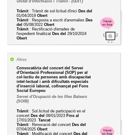
Unitat d'Informació i Tràmit - (UDIT)
Tràmit
: Tràmit de sol·licitud d'inici
Des del
01/04/2019
Obert
Tràmit
: Resposta a escrit d'anomalies
Des
Tràmit
del
05/08/2022
Obert
en línia
Tràmit
: Rectificació d'errades de
l'expedient finalitzat
Des del
29/10/2024
Obert
Altres
Convocatòria del concert del Servei
d'Orientació Professional (SOP) per al
col·lectiu de persones amb discapacitat
intel·lectual i amb dificultats especials
d'inserció laboral, cofinançat pel Fons
Social Europeu
Servei d'Ocupació de les Illes Balears
(SOIB)
Tràmit
: Sol.licitud de participació en el
concert
Des del
08/01/2023
Fins al
17/01/2023.
Tancat
Tràmit
: Renovació del concert
Des del
07/04/2025
Obert
Tràmit
Tràmit
: Modificació del concert
Des del
en línia