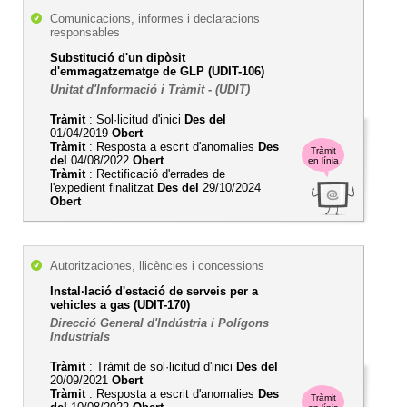
Comunicacions, informes i declaracions
responsables
Substitució d'un dipòsit
d'emmagatzematge de GLP (UDIT-106)
Unitat d'Informació i Tràmit - (UDIT)
Tràmit
: Sol·licitud d'inici
Des del
01/04/2019
Obert
Tràmit
: Resposta a escrit d'anomalies
Des
Tràmit
del
04/08/2022
Obert
en línia
Tràmit
: Rectificació d'errades de
l'expedient finalitzat
Des del
29/10/2024
Obert
Autoritzaciones, llicències i concessions
Instal·lació d'estació de serveis per a
vehicles a gas (UDIT-170)
Direcció General d'Indústria i Polígons
Industrials
Tràmit
: Tràmit de sol·licitud d'inici
Des del
20/09/2021
Obert
Tràmit
: Resposta a escrit d'anomalies
Des
Tràmit