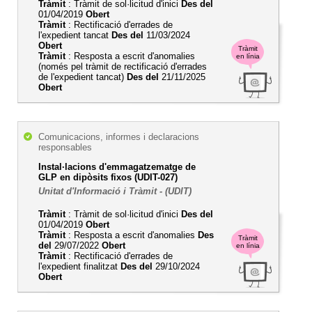
Tràmit
: Tràmit de sol·licitud d'inici
Des del
01/04/2019
Obert
Tràmit
: Rectificació d'errades de
l'expedient tancat
Des del
11/03/2024
Obert
Tràmit
Tràmit
: Resposta a escrit d'anomalies
en línia
(només pel tràmit de rectificació d'errades
de l'expedient tancat)
Des del
21/11/2025
Obert
Comunicacions, informes i declaracions
responsables
Instal·lacions d'emmagatzematge de
GLP en dipòsits fixos (UDIT-027)
Unitat d'Informació i Tràmit - (UDIT)
Tràmit
: Tràmit de sol·licitud d'inici
Des del
01/04/2019
Obert
Tràmit
: Resposta a escrit d'anomalies
Des
Tràmit
del
29/07/2022
Obert
en línia
Tràmit
: Rectificació d'errades de
l'expedient finalitzat
Des del
29/10/2024
Obert