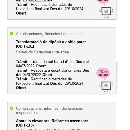
del
10/08/2022
Obert
en línia
Tràmit
: Rectificació d'errades de
l'expedient finalitzat
Des del
29/10/2024
Obert
Autoritzaciones, llicències i concessions
Transformació de dipòsit a doble paret
(UDIT-181)
Servei de Seguretat Industrial
Tràmit
: Tràmit de sol·licitud d'inici
Des del
04/07/2022
Obert
Tràmit
: Resposta a escrit d'anomalies
Des
Tràmit
del
04/07/2022
Obert
en línia
Tràmit
: Rectificació d'errades de
l'expedient finalitzat
Des del
29/10/2024
Obert
Comunicacions, informes i declaracions
responsables
Aparells elevadors. Reformes ascensors
(UDIT-113)