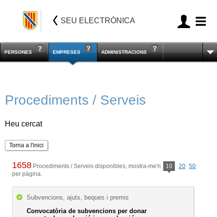
SEU ELECTRÒNICA
PERSONES
EMPRESES
ADMINISTRACIONS
Procediments / Serveis
Heu cercat
Torna a l'inici
1658
Procediments / Serveis disponibles, mostra-me'n
10
20
50
per pàgina.
Subvencions, ajuts, beques i premis
Convocatòria de subvencions per donar