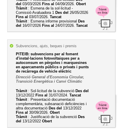
del
03/03/2026
Fins al
04/09/2026.
Obert
Tràmit
: Esmena de la sol·licitud -
Tràmit
Comissió Avaluadora 1
Des del
26/05/2026
en línia
Fins al
03/07/2026.
Tancat
Tràmit
: Esmena informe provisional
Des
del
16/07/2026
Fins al
24/07/2026.
Tancat
Subvencions, ajuts, beques i premis
PITEIB: subvencions per al foment
d'instal·lacions fotovoltaiques per a
autoconsum en pèrgoles i marquesines
en aparcaments públics o privats i punts
de recàrrega de vehicle elèctric
Direcció General d'Economia Circular,
Transició Energètica i Canvi Climàtic
Tràmit
: Sol·licitud de la subvenció
Des del
13/12/2022
Fins al
31/07/2024.
Tancat
Tràmit
: Presentació documentació
complementària, subsanació deficiències i
Tràmit
altra documentació
Des del
13/12/2022
en línia
Fins al
30/09/2026.
Obert
Tràmit
: Justificació de la subvenció
Des
del
13/12/2022
Obert