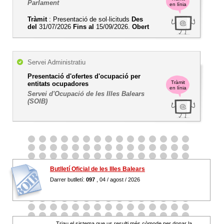
Parlament
en línia
Tràmit
: Presentació de sol·licituds
Des
del
31/07/2026
Fins al
15/09/2026.
Obert
Servei Administratiu
Presentació d'ofertes d'ocupació per
Tràmit
entitats ocupadores
en línia
Servei d'Ocupació de les Illes Balears
(SOIB)
Butlletí Oficial de les Illes Balears
Darrer butlletí:
097
, 04 / agost / 2026
Triau el sistema que us resulti més còmode per donar la