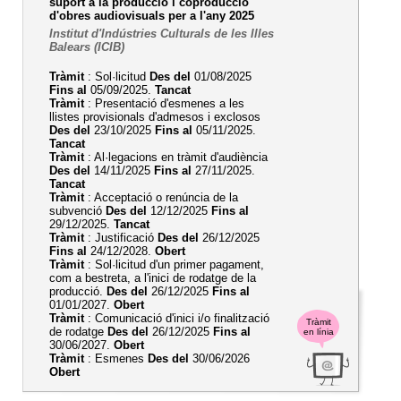
suport a la producció i coproducció
d'obres audiovisuals per a l'any 2025
Institut d'Indústries Culturals de les Illes
Balears (ICIB)
Tràmit
: Sol·licitud
Des del
01/08/2025
Fins al
05/09/2025.
Tancat
Tràmit
: Presentació d'esmenes a les
llistes provisionals d'admesos i exclosos
Des del
23/10/2025
Fins al
05/11/2025.
Tancat
Tràmit
: Al·legacions en tràmit d'audiència
Des del
14/11/2025
Fins al
27/11/2025.
Tancat
Tràmit
: Acceptació o renúncia de la
subvenció
Des del
12/12/2025
Fins al
29/12/2025.
Tancat
Tràmit
: Justificació
Des del
26/12/2025
Fins al
24/12/2028.
Obert
Tràmit
: Sol·licitud d'un primer pagament,
com a bestreta, a l'inici de rodatge de la
producció.
Des del
26/12/2025
Fins al
01/01/2027.
Obert
Tràmit
: Comunicació d'inici i/o finalització
Tràmit
de rodatge
Des del
26/12/2025
Fins al
en línia
30/06/2027.
Obert
Tràmit
: Esmenes
Des del
30/06/2026
Obert