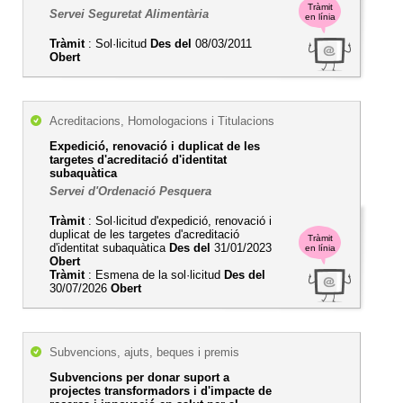
Tràmit
Servei Seguretat Alimentària
en línia
Tràmit
: Sol·licitud
Des del
08/03/2011
Obert
Acreditacions, Homologacions i Titulacions
Expedició, renovació i duplicat de les
targetes d'acreditació d'identitat
subaquàtica
Servei d'Ordenació Pesquera
Tràmit
: Sol·licitud d'expedició, renovació i
duplicat de les targetes d'acreditació
Tràmit
d'identitat subaquàtica
Des del
31/01/2023
en línia
Obert
Tràmit
: Esmena de la sol·licitud
Des del
30/07/2026
Obert
Subvencions, ajuts, beques i premis
Subvencions per donar suport a
projectes transformadors i d'impacte de