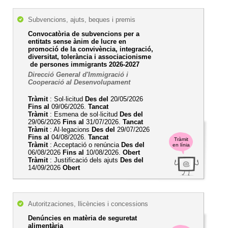
Subvencions, ajuts, beques i premis
Convocatòria de subvencions per a
entitats sense ànim de lucre en
promoció de la convivència, integració,
diversitat, tolerància i associacionisme
de persones immigrants 2026-2027
Direcció General d'Immigració i
Cooperació al Desenvolupament
Tràmit
: Sol·licitud
Des del
20/05/2026
Fins al
09/06/2026.
Tancat
Tràmit
: Esmena de sol·licitud
Des del
29/06/2026
Fins al
31/07/2026.
Tancat
Tràmit
: Al·legacions
Des del
29/07/2026
Fins al
04/08/2026.
Tancat
Tràmit
Tràmit
: Acceptació o renúncia
Des del
en línia
06/08/2026
Fins al
10/08/2026.
Obert
Tràmit
: Justificació dels ajuts
Des del
14/09/2026
Obert
Autoritzaciones, llicències i concessions
Denúncies en matèria de seguretat
alimentària