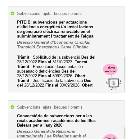
Subvencions, ajuts, beques i premis
PITEIB: subvencions per actuacions
d'eficiència energètica i/o instal·lacions
de generació elèctrica renovable en el
subministrament i tractament de l'aigua
Direcció General d'Economia Circular,
Transició Energètica i Canvi Climàtic
Tràmit
: Sol·licitud de la subvenció
Des del
28/12/2022
Fins al
31/10/2023.
Tancat
Tràmit
: Presentació documentació i
Tràmit
subsanació deficiències
Des del
en línia
28/12/2022
Fins al
30/09/2026.
Obert
Tràmit
: Justificació de la subvenció
Des
del
28/12/2022
Fins al
30/09/2026.
Obert
Subvencions, ajuts, beques i premis
Convocatòria de subvencions per a les
reials acadèmies i acadèmies de les Illes
Balears per a l'any 2026
Direcció General de Relacions
Institucionals i de Relacions amb el
Tràmit