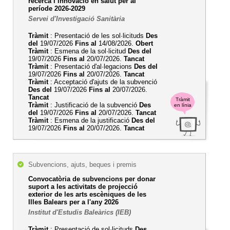
recerca i innovació en salut per al
període 2026-2029
Servei d'Investigació Sanitària
Tràmit
: Presentació de les sol·licituds
Des
del
19/07/2026
Fins al
14/08/2026.
Obert
Tràmit
: Esmena de la sol·licitud
Des del
19/07/2026
Fins al
20/07/2026.
Tancat
Tràmit
: Presentació d'al·legacions
Des del
19/07/2026
Fins al
20/07/2026.
Tancat
Tràmit
: Acceptació d'ajuts de la subvenció
Des del
19/07/2026
Fins al
20/07/2026.
Tancat
Tràmit
Tràmit
: Justificació de la subvenció
Des
en línia
del
19/07/2026
Fins al
20/07/2026.
Tancat
Tràmit
: Esmena de la justificació
Des del
19/07/2026
Fins al
20/07/2026.
Tancat
Subvencions, ajuts, beques i premis
Convocatòria de subvencions per donar
suport a les activitats de projecció
exterior de les arts escèniques de les
Illes Balears per a l'any 2026
Institut d'Estudis Baleàrics (IEB)
Tràmit
: Presentació de sol·licituds
Des