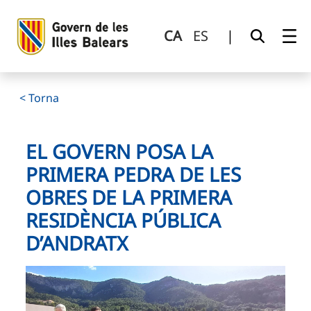
El Govern posa la primera pedra de les obres de la primera
Salta al contingut principal
CA
ES
|
< Torna
EL GOVERN POSA LA
PRIMERA PEDRA DE LES
OBRES DE LA PRIMERA
RESIDÈNCIA PÚBLICA
D’ANDRATX