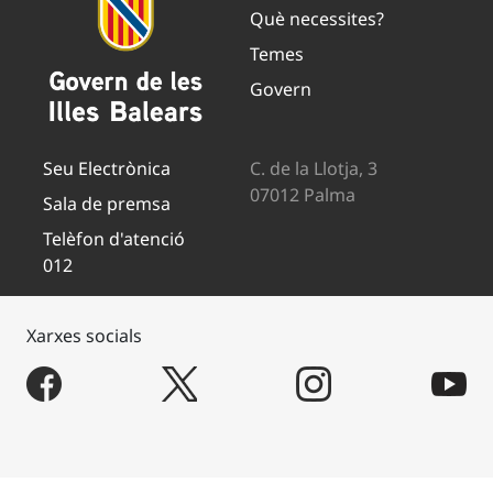
Què necessites?
Temes
Govern
Seu Electrònica
C. de la Llotja, 3
07012 Palma
Sala de premsa
Telèfon d'atenció
012
Xarxes socials