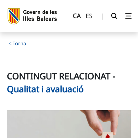
Contingut relacionat
Salta al contingut principal
CA
ES
|
< Torna
CONTINGUT RELACIONAT
-
Qualitat i avaluació