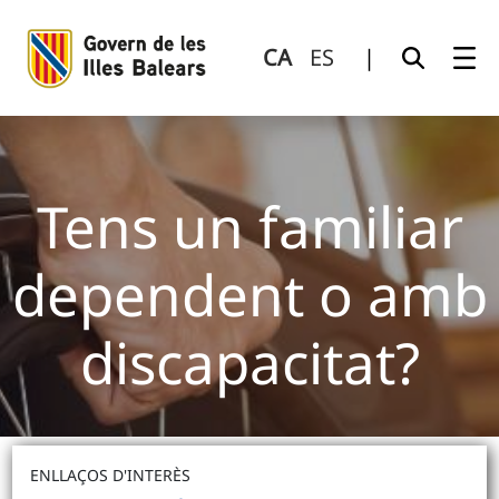
Tens un familiar dependent o amb discapacitat?
Salta al contingut principal
CA
ES
|
Tens un familiar
dependent o amb
discapacitat?
ENLLAÇOS D'INTERÈS