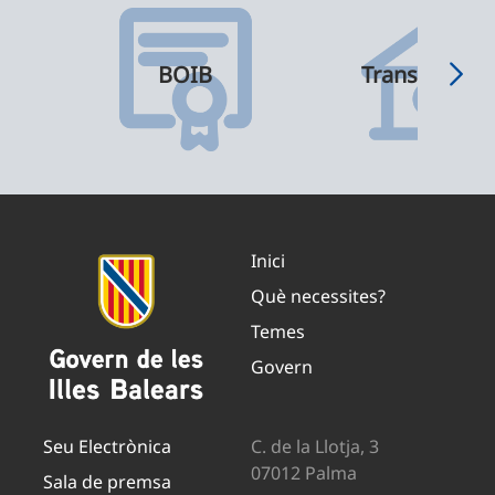
BOIB
Transparènci
Inici
Què necessites?
Temes
Govern
Seu Electrònica
C. de la Llotja, 3
07012 Palma
Sala de premsa