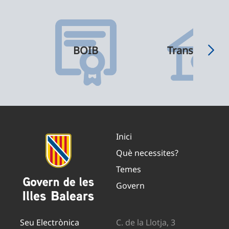
BOIB
Transparènci
Inici
Què necessites?
Temes
Govern
Seu Electrònica
C. de la Llotja, 3