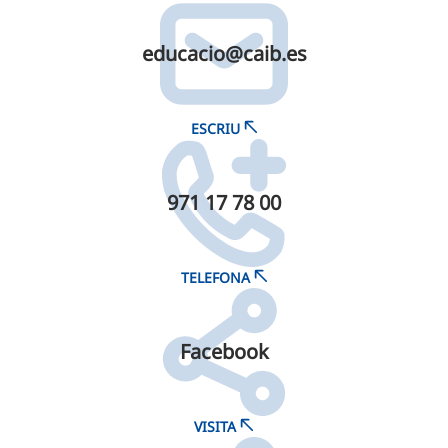
educacio@​caib.​es
ESCRIU
971 17 78 00
TELEFONA
Facebook
VISITA