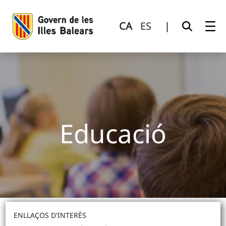
Educació
Salta al contingut principal
CA
ES
|
Educació
ENLLAÇOS D'INTERÈS