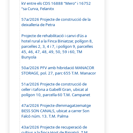
kV entre els CDS 16888 “Mero” i 16752
“sa Curva, Felanitx
57a/2026 Projecte de construcció de la
deixalleria de Petra
Projecte de rehabilitació i canvi d’ús a
hotel rural a la Finca Biniatzar, polígon 8,
parcel·les 2, 3, 4 i 7, i polígon 9, parcel·les
45, 46, 47, 48, 49, 50, 59 i 60, TM
Bunyola
50a/2026 PFV amb hibridació MANACOR
STORAGE, pol. 27, parc 655 T.M. Manacor
51a/2026 Projecte de construcció de
celler i tafona a Gabellí Gran, ubicat al
polígon 10, parcel·la 60 T.M. Campanet
47a/2026 Projecte d’emmagatzematge
BESS SON CANALS, ubicat a carrer Son
Falcó núm. 13. T.M. Palma
43a/2026 Projecte de recuperació de
cultius a la finca Hort de Biniatró, T.M.