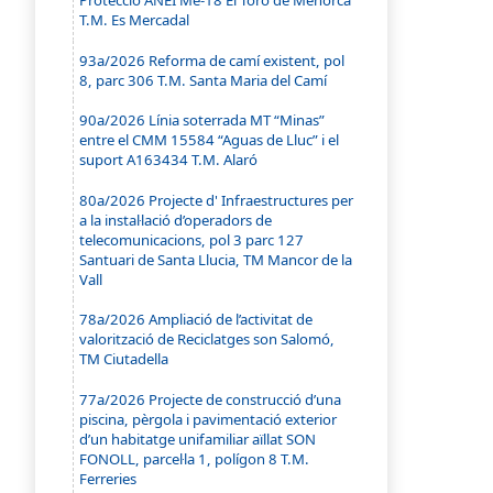
Protecció ANEI Me-18 El Toro de Menorca
T.M. Es Mercadal
93a/2026 Reforma de camí existent, pol
8, parc 306 T.M. Santa Maria del Camí
90a/2026 Línia soterrada MT “Minas”
entre el CMM 15584 “Aguas de Lluc” i el
suport A163434 T.M. Alaró
80a/2026 Projecte d' Infraestructures per
a la instal·lació d’operadors de
telecomunicacions, pol 3 parc 127
Santuari de Santa Llucia, TM Mancor de la
Vall
78a/2026 Ampliació de l’activitat de
valorització de Reciclatges son Salomó,
TM Ciutadella
77a/2026 Projecte de construcció d’una
piscina, pèrgola i pavimentació exterior
d’un habitatge unifamiliar aïllat SON
FONOLL, parcel·la 1, polígon 8 T.M.
Ferreries