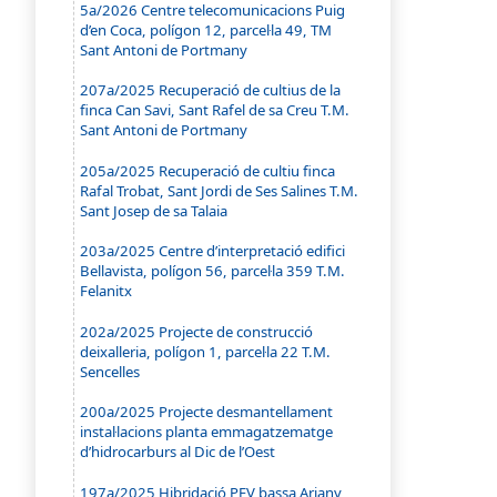
5a/2026 Centre telecomunicacions Puig
d’en Coca, polígon 12, parcel·la 49, TM
Sant Antoni de Portmany
207a/2025 Recuperació de cultius de la
finca Can Savi, Sant Rafel de sa Creu T.M.
Sant Antoni de Portmany
205a/2025 Recuperació de cultiu finca
Rafal Trobat, Sant Jordi de Ses Salines T.M.
Sant Josep de sa Talaia
203a/2025 Centre d’interpretació edifici
Bellavista, polígon 56, parcel·la 359 T.M.
Felanitx
202a/2025 Projecte de construcció
deixalleria, polígon 1, parcel·la 22 T.M.
Sencelles
200a/2025 Projecte desmantellament
instal·lacions planta emmagatzematge
d’hidrocarburs al Dic de l’Oest
197a/2025 Hibridació PFV bassa Ariany,