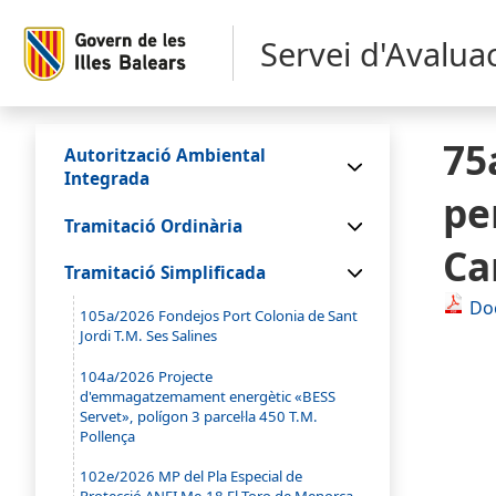
Servei d'Avalua
75
Autorització Ambiental
Integrada
pe
Tramitació Ordinària
Ca
Tramitació Simplificada
Do
105a/2026 Fondejos Port Colonia de Sant
Jordi T.M. Ses Salines
104a/2026 Projecte
d'emmagatzemament energètic «BESS
Servet», polígon 3 parcel·la 450 T.M.
Pollença
102e/2026 MP del Pla Especial de