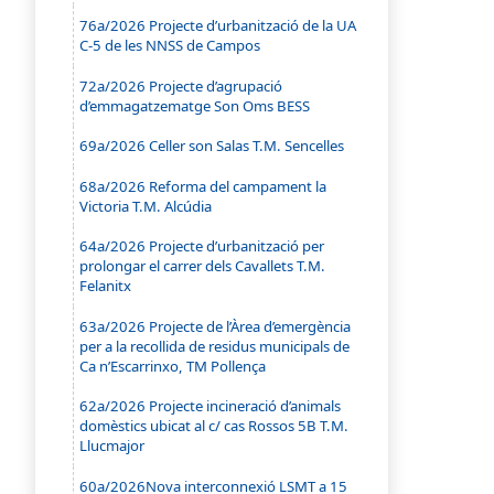
76a/2026 Projecte d’urbanització de la UA
C-5 de les NNSS de Campos
72a/2026 Projecte d’agrupació
d’emmagatzematge Son Oms BESS
69a/2026 Celler son Salas T.M. Sencelles
68a/2026 Reforma del campament la
Victoria T.M. Alcúdia
64a/2026 Projecte d’urbanització per
prolongar el carrer dels Cavallets T.M.
Felanitx
63a/2026 Projecte de l’Àrea d’emergència
per a la recollida de residus municipals de
Ca n’Escarrinxo, TM Pollença
62a/2026 Projecte incineració d’animals
domèstics ubicat al c/ cas Rossos 5B T.M.
Llucmajor
60a/2026Nova interconnexió LSMT a 15