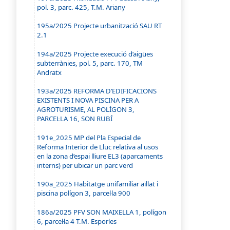
pol. 3, parc. 425, T.M. Ariany
195a/2025 Projecte urbanització SAU RT
2.1
194a/2025 Projecte execució d’aigües
subterrànies, pol. 5, parc. 170, TM
Andratx
193a/2025 REFORMA D’EDIFICACIONS
EXISTENTS I NOVA PISCINA PER A
AGROTURISME, AL POLÍGON 3,
PARCEL·LA 16, SON RUBÍ
191e_2025 MP del Pla Especial de
Reforma Interior de Lluc relativa al usos
en la zona d’espai lliure EL3 (aparcaments
interns) per ubicar un parc verd
190a_2025 Habitatge unifamiliar aïllat i
piscina polígon 3, parcel·la 900
186a/2025 PFV SON MAIXELLA 1, polígon
6, parcel·la 4 T.M. Esporles