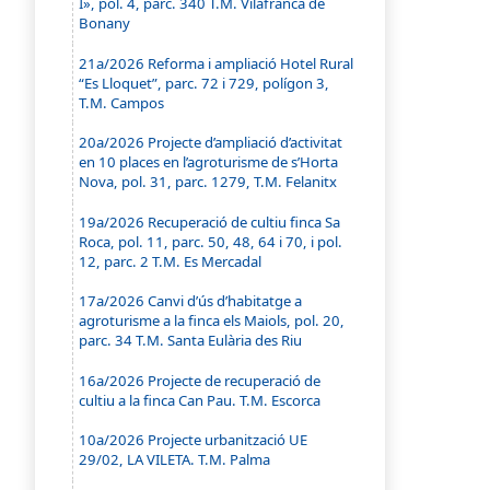
I», pol. 4, parc. 340 T.M. Vilafranca de
Bonany
21a/2026 Reforma i ampliació Hotel Rural
“Es Lloquet”, parc. 72 i 729, polígon 3,
T.M. Campos
20a/2026 Projecte d’ampliació d’activitat
en 10 places en l’agroturisme de s’Horta
Nova, pol. 31, parc. 1279, T.M. Felanitx
19a/2026 Recuperació de cultiu finca Sa
Roca, pol. 11, parc. 50, 48, 64 i 70, i pol.
12, parc. 2 T.M. Es Mercadal
17a/2026 Canvi d’ús d’habitatge a
agroturisme a la finca els Maiols, pol. 20,
parc. 34 T.M. Santa Eulària des Riu
16a/2026 Projecte de recuperació de
cultiu a la finca Can Pau. T.M. Escorca
10a/2026 Projecte urbanització UE
29/02, LA VILETA. T.M. Palma