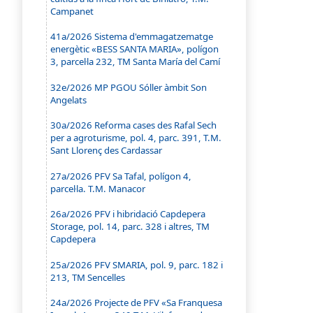
Campanet
41a/2026 Sistema d'emmagatzematge
energètic «BESS SANTA MARIA», polígon
3, parcel·la 232, TM Santa María del Camí
32e/2026 MP PGOU Sóller àmbit Son
Angelats
30a/2026 Reforma cases des Rafal Sech
per a agroturisme, pol. 4, parc. 391, T.M.
Sant Llorenç des Cardassar
27a/2026 PFV Sa Tafal, polígon 4,
parcel·la. T.M. Manacor
26a/2026 PFV i hibridació Capdepera
Storage, pol. 14, parc. 328 i altres, TM
Capdepera
25a/2026 PFV SMARIA, pol. 9, parc. 182 i
213, TM Sencelles
24a/2026 Projecte de PFV «Sa Franquesa