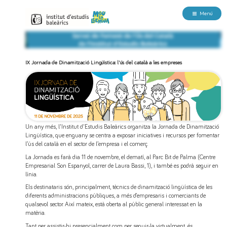
Menú
IX Jornada de Dinamització Lingüística: l'ús del català a les empreses
Un any més, l'Institut d'Estudis Baleàrics organitza la Jornada de Dinamització
Lingüística, que enguany se centra a exposar iniciatives i recursos per fomentar
l’ús del català en el sector de l’empresa i el comerç.
La Jornada es farà dia 11 de novembre, el dematí, al Parc Bit de Palma (Centre
Empresarial Son Espanyol, carrer de Laura Bassi, 1), i també es podrà seguir en
línia.
Els destinataris són, principalment, tècnics de dinamització lingüística de les
diferents administracions públiques, a més d’empresaris i comerciants de
qualsevol sector. Així mateix, està oberta al públic general interessat en la
matèria.
Tant per assistir-hi presencialment com per seguir-la virtualment, és