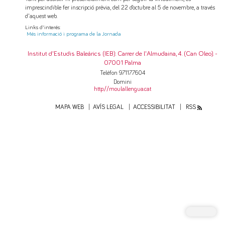
imprescindible fer inscripció prèvia, del 22 d’octubre al 5 de novembre, a través
d'aquest web.
Links d'interés:
Més informació i programa de la Jornada
Institut d'Estudis Baleàrics (IEB)
: Carrer de l'Almudaina, 4. (Can Oleo). -
07001 Palma
Telèfon 971177604
Domini
http://moulallengua.cat
MAPA WEB
AVÍS LEGAL
ACCESSIBILITAT
RSS