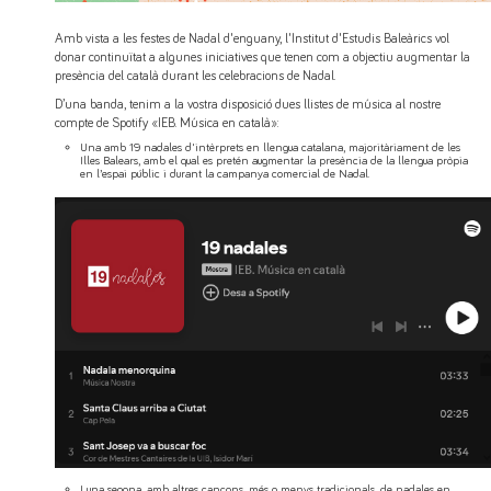
Amb vista a les festes de Nadal d'enguany, l'Institut d'Estudis Baleàrics vol
donar continuïtat a algunes iniciatives que tenen com a objectiu augmentar la
presència del català durant les celebracions de Nadal.
D’una banda, tenim a la vostra disposició dues llistes de música al nostre
compte de Spotify «IEB. Música en català»:
Una amb 19 nadales d'intèrprets en llengua catalana, majoritàriament de les
Illes Balears, amb el qual es pretén augmentar la presència de la llengua pròpia
en l’espai públic i durant la campanya comercial de Nadal.
I una segona, amb altres cançons, més o menys tradicionals, de nadales en