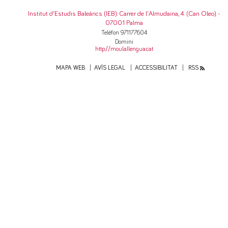
Institut d'Estudis Baleàrics (IEB)
: Carrer de l'Almudaina, 4. (Can Oleo). -
07001 Palma
Telèfon 971177604
Domini
http://moulallengua.cat
MAPA WEB
AVÍS LEGAL
ACCESSIBILITAT
RSS